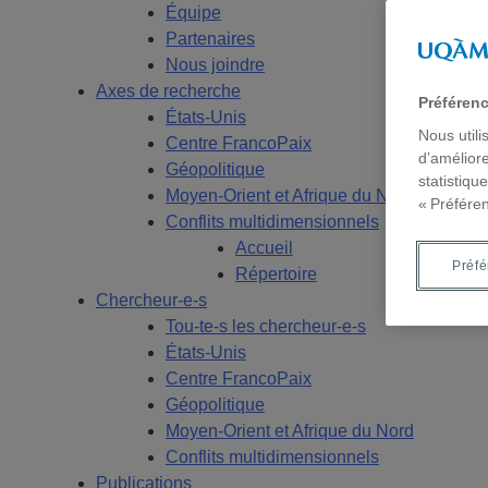
Équipe
Partenaires
Nous joindre
Axes de recherche
Préféren
États-Unis
Nous utili
Centre FrancoPaix
d’améliore
Géopolitique
statistiqu
Moyen-Orient et Afrique du Nord
« Préfére
Conflits multidimensionnels
Accueil
Préf
Répertoire
Chercheur-e-s
Tou-te-s les chercheur-e-s
États-Unis
Centre FrancoPaix
Géopolitique
Moyen-Orient et Afrique du Nord
Conflits multidimensionnels
Publications