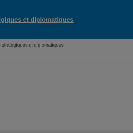
égiques et diplomatiques
Chaire Raoul-Danduran
stratégiques et diplomatiques