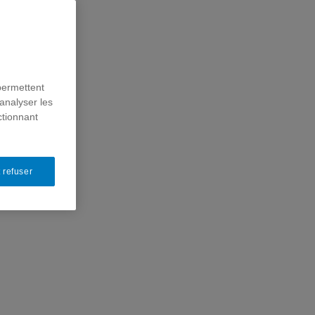
permettent
analyser les
ctionnant
 refuser