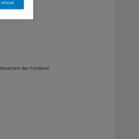
 refuser
nchissement des frontières