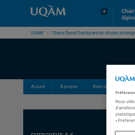
Chair
dipl
UQAM
Chaire Raoul-Dandurand en études stratégiq
Accueil
À propos
Axes de recherche
Préférence
Nous utili
d’améliore
statistiqu
« Préféren
CHERCHEUR-E-S