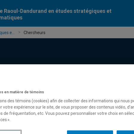
e Raoul-Dandurand en études stratégiques et
omatiques
ues e...
Chercheurs
Chercheur-e-s
Publications
Formation
Évèn
s en matière de témoins
sons des témoins (cookies) afin de collecter des informations qui nous 
r votre expérience sur le site, de vous proposer des contenus vidéo, d’a
es de fréquentation, etc. Vous pouvez personnaliser votre choix en séle
ces ».