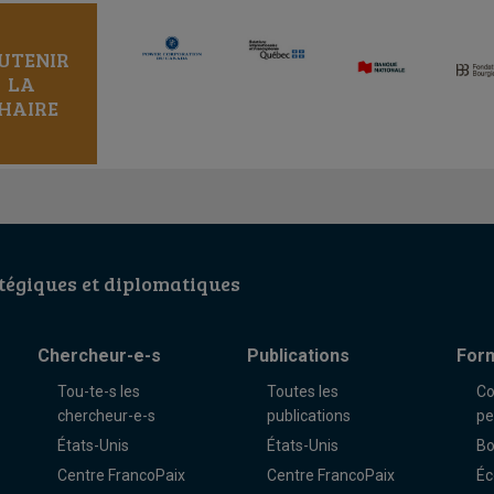
UTENIR
LA
HAIRE
égiques et diplomatiques
Chercheur-e-s
Publications
For
Tou-te-s les
Toutes les
Co
chercheur-e-s
publications
pe
États-Unis
États-Unis
Bo
Centre FrancoPaix
Centre FrancoPaix
Éc