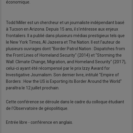
économique.
Todd Miller est un chercheur et un journaliste indépendant basé
à Tucson en Arizona. Depuis 15 ans, il s’intéresse aux enjeux
frontaliers. Il a publié dans plusieurs médias prestigieux tels que
le New York Times, Al Jazeera et The Nation. Il est l’auteur de
plusieurs ouvrages dont "Border Patrol Nation : Dispatches from
the Front Lines of Homeland Security" (2014) et "Storming the
Wall: Climate Change, Migration, and Homeland Security" (2017),
celui-ci ayant été récompensé par le prix Izzy Award for
Investigative Journalism. Son dernier livre, intitulé "Empire of
Borders : How the US is Exporting its Border Around the World"
paraîtra le 12 juillet prochain.
Cette conférence se déroule dans le cadre du colloque étudiant
de l'Observatoire de géopolitique.
Entrée libre - conférence en anglais.