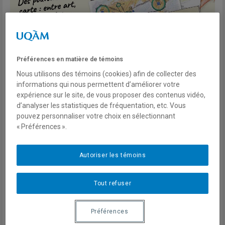
Préférences en matière de témoins
Nous utilisons des témoins (cookies) afin de collecter des
informations qui nous permettent d’améliorer votre
expérience sur le site, de vous proposer des contenus vidéo,
d’analyser les statistiques de fréquentation, etc. Vous
pouvez personnaliser votre choix en sélectionnant
Jeudi 13 novembre, 18h
« Préférences ».
Salon orange (Centre Pierre-Péladeau-UQAM)
Autoriser les témoins
Pour vous inscrire (obligatoire)
Tout refuser
Nous regardons et nous « lisons » les cartes, et nous réalisons
que leur pouvoir le plus puissant, c’est cette formidable capacité
Préférences
à nous emmener dans un monde revisité. Véritables « machines