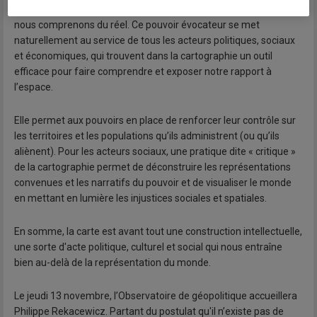
à rêves », elles sont la projection de nos imaginaires et de ce que
nous comprenons du réel. Ce pouvoir évocateur se met
naturellement au service de tous les acteurs politiques, sociaux
et économiques, qui trouvent dans la cartographie un outil
efficace pour faire comprendre et exposer notre rapport à
l’espace.
Elle permet aux pouvoirs en place de renforcer leur contrôle sur
les territoires et les populations qu’ils administrent (ou qu’ils
aliènent). Pour les acteurs sociaux, une pratique dite « critique »
de la cartographie permet de déconstruire les représentations
convenues et les narratifs du pouvoir et de visualiser le monde
en mettant en lumière les injustices sociales et spatiales.
En somme, la carte est avant tout une construction intellectuelle,
une sorte d'acte politique, culturel et social qui nous entraîne
bien au-delà de la représentation du monde.
Le jeudi 13 novembre, l’Observatoire de géopolitique accueillera
Philippe Rekacewicz. Partant du postulat qu'il n’existe pas de