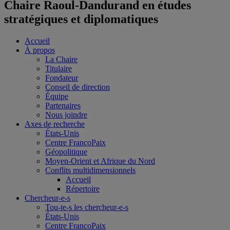
Chaire Raoul-Dandurand en études
stratégiques et diplomatiques
Accueil
À propos
La Chaire
Titulaire
Fondateur
Conseil de direction
Équipe
Partenaires
Nous joindre
Axes de recherche
États-Unis
Centre FrancoPaix
Géopolitique
Moyen-Orient et Afrique du Nord
Conflits multidimensionnels
Accueil
Répertoire
Chercheur-e-s
Tou-te-s les chercheur-e-s
États-Unis
Centre FrancoPaix