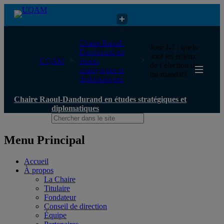
Chaire Raoul-Dandurand en études stratégiques et diplomatiques
Chaire Raoul-
Jour J-7 : quels
Dandurand en
sont les enjeux
UQAM
études
de l’élection de
stratégiques et
mi-mandat?
diplomatiques
Chaire Raoul-Dandurand en études stratégiques et
diplomatiques
Menu Principal
Accueil
À propos
La Chaire
Titulaire
Fondateur
Conseil de direction
Équipe