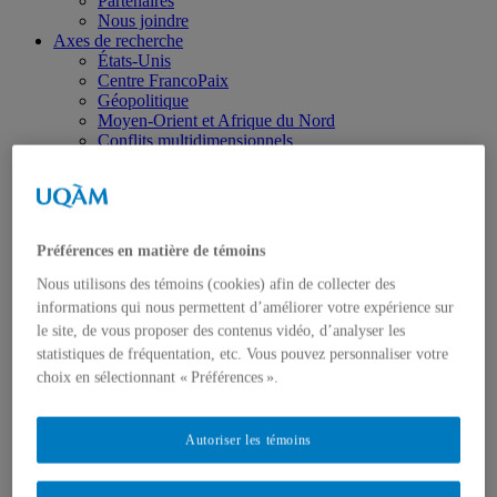
Partenaires
Nous joindre
Axes de recherche
États-Unis
Centre FrancoPaix
Géopolitique
Moyen-Orient et Afrique du Nord
Conflits multidimensionnels
Accueil
Répertoire
Chercheur-e-s
Tou-te-s les chercheur-e-s
États-Unis
Préférences en matière de témoins
Centre FrancoPaix
Géopolitique
Nous utilisons des témoins (cookies) afin de collecter des
Moyen-Orient et Afrique du Nord
informations qui nous permettent d’améliorer votre expérience sur
Conflits multidimensionnels
le site, de vous proposer des contenus vidéo, d’analyser les
Publications
statistiques de fréquentation, etc. Vous pouvez personnaliser votre
Toutes les publications
choix en sélectionnant « Préférences ».
États-Unis
Centre FrancoPaix
Géopolitique
Moyen-Orient et Afrique du Nord
Autoriser les témoins
Conflits multidimensionnels
Formation