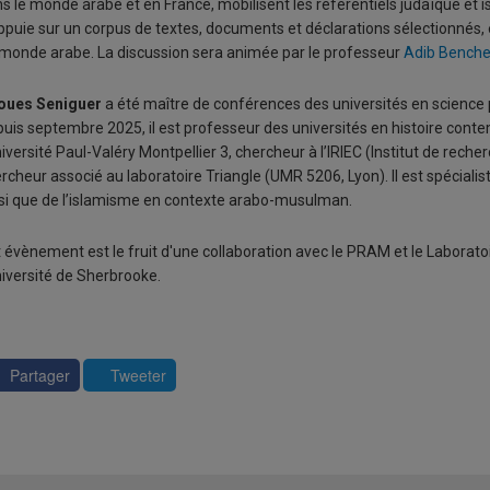
s le monde arabe et en France, mobilisent les référentiels judaïque et is
ppuie sur un corpus de textes, documents et déclarations sélectionnés, 
monde arabe. La discussion sera animée par le professeur
Adib Benche
oues Seniguer
a été maître de conférences des universités en science 
uis septembre 2025, il est professeur des universités en histoire conte
niversité Paul-Valéry Montpellier 3, chercheur à l’IRIEC (Institut de recher
rcheur associé au laboratoire Triangle (UMR 5206, Lyon). Il est spécialis
si que de l’islamisme en contexte arabo-musulman.
 évènement est le fruit d'une collaboration avec le PRAM et le Laboratoire
niversité de Sherbrooke.
Partager
Tweeter