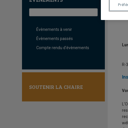
L
Préfé
c
Évènements à venir
Évènements passés
Lu
Compte rendu d'évènements
R-3
In
SOUTENIR LA CHAIRE
Vo
L'O
res
rec
wéb