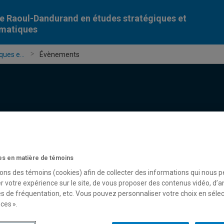
e Raoul-Dandurand en études stratégiques et
omatiques
ues e...
Évènements
Chercheur-e-s
Publications
Formation
Évèn
s en matière de témoins
sons des témoins (cookies) afin de collecter des informations qui nous 
r votre expérience sur le site, de vous proposer des contenus vidéo, d’a
es de fréquentation, etc. Vous pouvez personnaliser votre choix en séle
ces ».