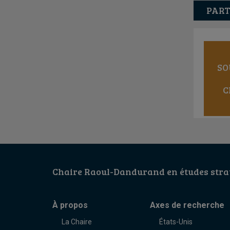
PART
SO
C
Chaire Raoul-Dandurand en études strat
À propos
Axes de recherche
La Chaire
États-Unis