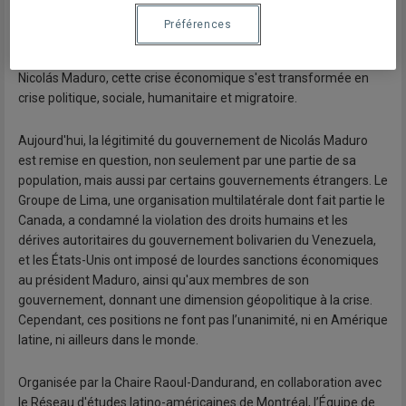
cours du pétrole et aux politiques économiques du
Préférences
gouvernement bolivarien. Dès les dernières années de la
présidence d'Hugo Chávez, mais surtout durant le mandat de
Nicolás Maduro, cette crise économique s'est transformée en
crise politique, sociale, humanitaire et migratoire.
Aujourd'hui, la légitimité du gouvernement de Nicolás Maduro
est remise en question, non seulement par une partie de sa
population, mais aussi par certains gouvernements étrangers. Le
Groupe de Lima, une organisation multilatérale dont fait partie le
Canada, a condamné la violation des droits humains et les
dérives autoritaires du gouvernement bolivarien du Venezuela,
et les États-Unis ont imposé de lourdes sanctions économiques
au président Maduro, ainsi qu'aux membres de son
gouvernement, donnant une dimension géopolitique à la crise.
Cependant, ces positions ne font pas l’unanimité, ni en Amérique
latine, ni ailleurs dans le monde.
Organisée par la Chaire Raoul-Dandurand, en collaboration avec
le Réseau d'études latino-américaines de Montréal, l’Équipe de