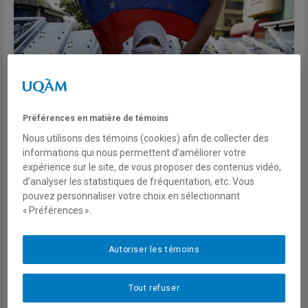
Préférences en matière de témoins
Nous utilisons des témoins (cookies) afin de collecter des
informations qui nous permettent d’améliorer votre
expérience sur le site, de vous proposer des contenus vidéo,
d’analyser les statistiques de fréquentation, etc. Vous
Jeudi 14 février, de 12h30 à 13h45
pouvez personnaliser votre choix en sélectionnant
« Préférences ».
Université du Québec à Montréal, Pavillon N (Paul-
Gérin-Lajoie), Salle N-M450
Autoriser les témoins
Tout refuser
Depuis 2010, le Venezuela est en proie à d'importantes
difficultés économiques, principalement dues à la chute des