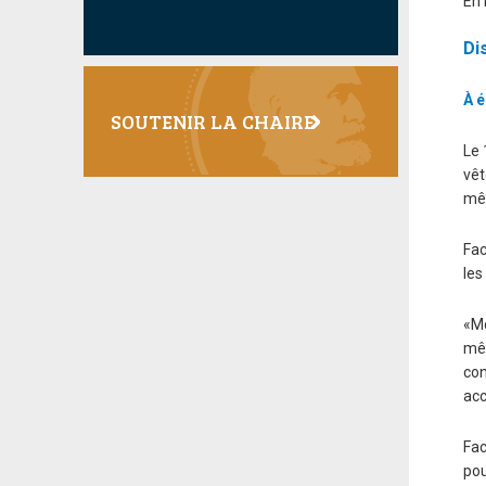
En 
Di
À é
SOUTENIR LA CHAIRE
Le 
vêt
mêm
Fac
les
«Mo
mêm
con
acc
Fac
pou