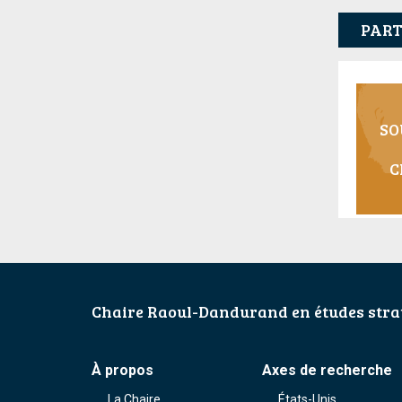
PART
SO
C
Chaire Raoul-Dandurand en études strat
À propos
Axes de recherche
La Chaire
États-Unis