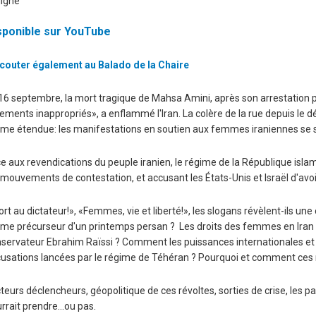
ligne
sponible sur YouTube
couter également au Balado de la Chaire
16 septembre, la mort tragique de Mahsa Amini, après son arrestation p
ements inappropriés», a enflammé l'Iran. La colère de la rue depuis le d
e étendue: les manifestations en soutien aux femmes iraniennes se s
e aux revendications du peuple iranien, le régime de la République isla
 mouvements de contestation, et accusant les États-Unis et Israël d'avo
rt au dictateur!», «Femmes, vie et liberté!», les slogans révèlent-ils un
e précurseur d'un printemps persan ? Les droits des femmes en Iran se
servateur Ebrahim Raïssi ? Comment les puissances internationales et r
usations lancées par le régime de Téhéran ? Pourquoi et comment ces 
teurs déclencheurs, géopolitique de ces révoltes, sorties de crise, les pa
rrait prendre...ou pas.