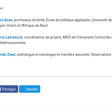
ec:
mi Aoun
, professeur émérite, École de politique appliquée, Université d
en-Orient et l’Afrique du Nord
rie Lamensch
, coordinatrice de projets, MIGS de l’Université Concordi
ltidimensionnels
ieh Ziaei
, politologue et iranologue et membre associée, Observatoire 
Partager
Tweeter