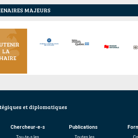
ENAIRES MAJEURS
UTENIR
LA
HAIRE
égiques et diplomatiques
Chercheur-e-s
Publications
For
Tou-te-s les
Toutes les
Co