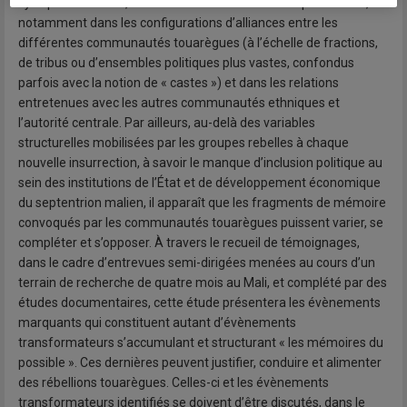
cyclique. Toutefois, chacune de ces rébellions est particulière,
notamment dans les configurations d’alliances entre les
différentes communautés touarègues (à l’échelle de fractions,
de tribus ou d’ensembles politiques plus vastes, confondus
parfois avec la notion de « castes ») et dans les relations
entretenues avec les autres communautés ethniques et
l’autorité centrale. Par ailleurs, au-delà des variables
structurelles mobilisées par les groupes rebelles à chaque
nouvelle insurrection, à savoir le manque d’inclusion politique au
sein des institutions de l’État et de développement économique
du septentrion malien, il apparaît que les fragments de mémoire
convoqués par les communautés touarègues puissent varier, se
compléter et s’opposer. À travers le recueil de témoignages,
dans le cadre d’entrevues semi-dirigées menées au cours d’un
terrain de recherche de quatre mois au Mali, et complété par des
études documentaires, cette étude présentera les évènements
marquants qui constituent autant d’évènements
transformateurs s’accumulant et structurant « les mémoires du
possible ». Ces dernières peuvent justifier, conduire et alimenter
des rébellions touarègues. Celles-ci et les évènements
transformateurs identifiés se doivent d’être discutés, dans le