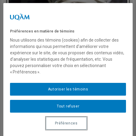
Préférences en matière de témoins
Nous utilisons des témoins (cookies) afin de collecter des
informations qui nous permettent d’améliorer votre
expérience sur le site, de vous proposer des contenus vidéo,
d’analyser les statistiques de fréquentation, etc. Vous
pouvez personnaliser votre choix en sélectionnant
Lundi 13 novembre 2017, de 12h30 à 13h45
« Préférences ».
Pavillon Hubert-Aquin- 4e étage, Salle A-4180 (entrée
Autoriser les témoins
la plus proche, 455 boul. René-Lévesque Est)
Tout refuser
Inscription gratuite mais obligatoire
Préférences
Depuis l’indépendance du Mali, quatre rébellions touarègues se
sont succédé dans une logique historique souvent qualifiée de