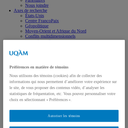
Partenaires
Nous joindre
Axes de recherche
États-Unis
Centre FrancoPaix
Géopolitique
Moyen-Orient et Afrique du Nord
Conflits multidimensionnels
Accueil
Répertoire
Chercheur-e-s
Tou-te-s les chercheur-e-s
États-Unis
Centre FrancoPaix
Préférences en matière de témoins
Géopolitique
Nous utilisons des témoins (cookies) afin de collecter des
Moyen-Orient et Afrique du Nord
informations qui nous permettent d’améliorer votre expérience sur
Conflits multidimensionnels
Publications
le site, de vous proposer des contenus vidéo, d’analyser les
Toutes les publications
statistiques de fréquentation, etc. Vous pouvez personnaliser votre
États-Unis
choix en sélectionnant « Préférences ».
Centre FrancoPaix
Géopolitique
Moyen-Orient et Afrique du Nord
Autoriser les témoins
Conflits multidimensionnels
Formation