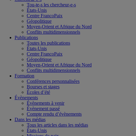
Tou-te-s les chercheur-e-s
États-Unis
Centre FrancoPaix
Géopolitique
Moyen-Orient et Afrique du Nord
Conflits multidimensionnels
Publications
Toutes les publications
États-Unis
Centre FrancoPaix
Géopolitique
Moyen-Orient et Afrique du Nord
Conflits multidimensionnels
Formation
Conférences personnalisées
Bourses et stages
Écoles d’été
Évènements
Évènements à venir
Évènement passé
Compte rendu d’évènements
Dans les médias
Tous les articles dans les médias
États-Unis
Missions de paix