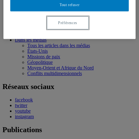
Conférences personnalisées
Tout refuser
Bourses et stages
Écoles d’été
Évènements
Évènements à venir
Préférences
Évènement passé
Compte rendu d’évènements
Dans les médias
Tous les articles dans les médias
États-Unis
Missions de paix
Géopolitique
Moyen-Orient et Afrique du Nord
Conflits multidimensionnels
Réseaux sociaux
facebook
twitter
youtube
instagram
Publications