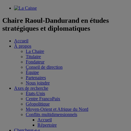
Chaire Raoul-Dandurand en études
stratégiques et diplomatiques
Accueil
À propos
La Chaire
Titulaire
Fondateur
Conseil de direction
Équipe
Partenaires
Nous joindre
Axes de recherche
États-Unis
Centre FrancoPaix
Géopolitique
Moyen-Orient et Afrique du Nord
Conflits multidimensionnels
Accueil
Répertoire
Chercheur-e-s