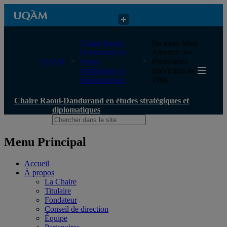
Chaire Raoul-Dandurand en études stratégiques et diplomatiques
Chaire Raoul-
No more Miss
Dandurand en
America: les
UQAM
études
féminismes
stratégiques et
américains de
diplomatiques
1968
Chaire Raoul-Dandurand en études stratégiques et
diplomatiques
Menu Principal
Accueil
À propos
La Chaire
Titulaire
Fondateur
Conseil de direction
Équipe