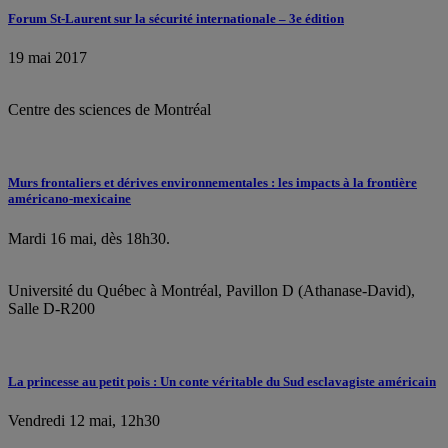
Forum St-Laurent sur la sécurité internationale – 3e édition
19 mai 2017
Centre des sciences de Montréal
Murs frontaliers et dérives environnementales : les impacts à la frontière
américano-mexicaine
Mardi 16 mai, dès 18h30.
Université du Québec à Montréal, Pavillon D (Athanase-David),
Salle D-R200
La princesse au petit pois : Un conte véritable du Sud esclavagiste américain
Vendredi 12 mai, 12h30