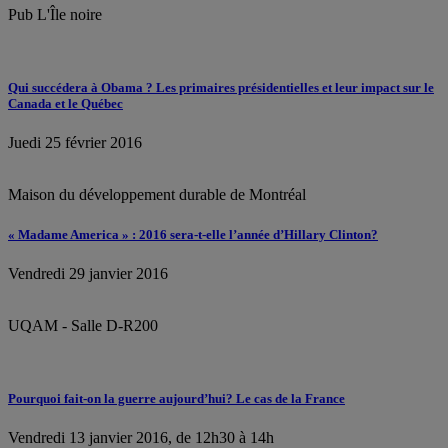
Pub L'Île noire
Qui succédera à Obama ? Les primaires présidentielles et leur impact sur le
Canada et le Québec
Juedi 25 février 2016
Maison du développement durable de Montréal
« Madame America » : 2016 sera-t-elle l’année d’Hillary Clinton?
Vendredi 29 janvier 2016
UQAM - Salle D-R200
Pourquoi fait-on la guerre aujourd’hui? Le cas de la France
Vendredi 13 janvier 2016, de 12h30 à 14h