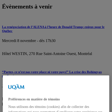
Évènements
à venir
La renégociation de l’ALENA à l’heure de Donald Trump: enjeux pour le
Québec
Mercredi 8 novembre - dès 17h30
Hôtel WESTIN, 270 Rue Saint-Antoine Ouest, Montréal
“Partez, ce n’est pas votre place ni votre pays!” La crise des Rohingyas
expliquée
Jeudi 2 novembre, 18h30
Pavillon J.-A.-DeSève (DS) - 1er étage, Salle DS-1540 (entrée la
Préférences en matière de témoins
plus proche: 320, rue Sainte-Catherine Est, Montréal)
Nous utilisons des témoins (cookies) afin de collecter des