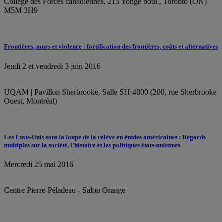
Collège des Forces canadiennes, 215 Yonge boul., Toronto (ON)
M5M 3H9
Frontières, murs et violence : fortification des frontières, coûts et alternatives
Jeudi 2 et vendredi 3 juin 2016
UQAM | Pavillon Sherbrooke, Salle SH-4800 (200, rue Sherbrooke
Ouest, Montréal)
Les États-Unis sous la loupe de la relève en études américaines : Regards
multiples sur la société, l’histoire et les politiques états-uniennes
Mercredi 25 mai 2016
Centre Pierre-Péladeau - Salon Orange