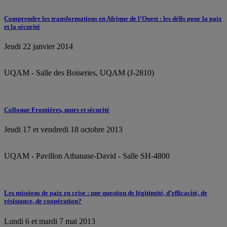
Comprendre les transformations en Afrique de l’Ouest : les défis pour la paix
et la sécurité
Jeudi 22 janvier 2014
UQAM - Salle des Boiseries, UQAM (J-2810)
Colloque Frontières, murs et sécurité
Jeudi 17 et vendredi 18 octobre 2013
UQAM - Pavillon Athanase-David - Salle SH-4800
Les missions de paix en crise : une question de légitimité, d’efficacité, de
résistance, de coopération?
Lundi 6 et mardi 7 mai 2013