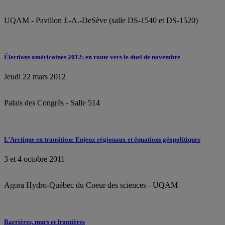
UQAM - Pavillon J.-A.-DeSève (salle DS-1540 et DS-1520)
Élections américaines 2012: en route vers le duel de novembre
Jeudi 22 mars 2012
Palais des Congrès - Salle 514
L’Arctique en transition: Enjeux régionaux et équations géopolitiques
3 et 4 octobre 2011
Agora Hydro-Québec du Coeur des sciences - UQAM
Barrières, murs et frontières