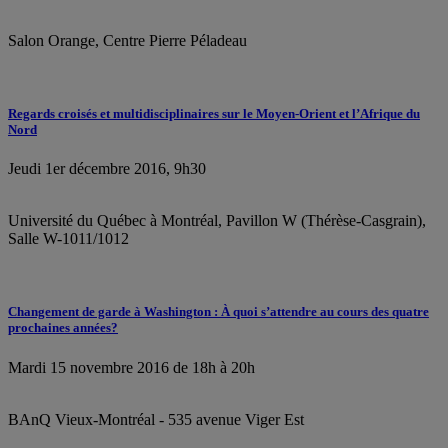
Salon Orange, Centre Pierre Péladeau
Regards croisés et multidisciplinaires sur le Moyen-Orient et l’Afrique du
Nord
Jeudi 1er décembre 2016, 9h30
Université du Québec à Montréal, Pavillon W (Thérèse-Casgrain),
Salle W-1011/1012
Changement de garde à Washington : À quoi s’attendre au cours des quatre
prochaines années?
Mardi 15 novembre 2016 de 18h à 20h
BAnQ Vieux-Montréal - 535 avenue Viger Est