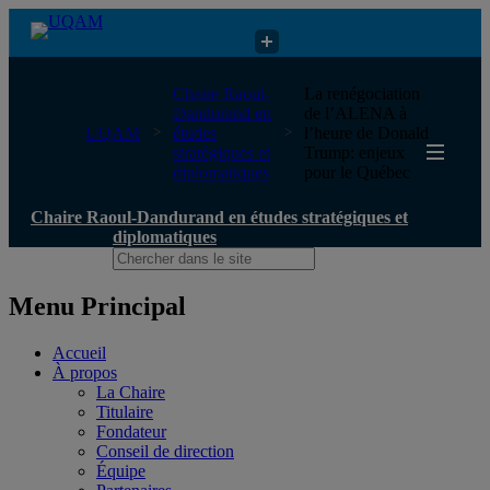
Chaire Raoul-Dandurand en études stratégiques et diplomatiques
Chaire Raoul-
La renégociation
Dandurand en
de l’ALENA à
UQAM
études
l’heure de Donald
stratégiques et
Trump: enjeux
diplomatiques
pour le Québec
Chaire Raoul-Dandurand en études stratégiques et
diplomatiques
Menu Principal
Accueil
À propos
La Chaire
Titulaire
Fondateur
Conseil de direction
Équipe