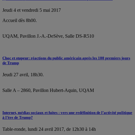
Jeudi 4 et vendredi 5 mai 2017
Accueil dès 8h00.
UQAM, Pavillon J.-A.-DeSève, Salle DS-R510
Choc et stupeur: réactions du public américain après les 100 premiers jours
de Trump
Jeudi 27 avril, 18h30.
Salle A – 2860, Pavillon Hubert-Aquin, UQAM
Internet, médias sociaux et fuites : vers une redéfinition de l’activité politique
à l’ère de Trump?
Table-ronde, lundi 24 avril 2017, de 12h30 à 14h