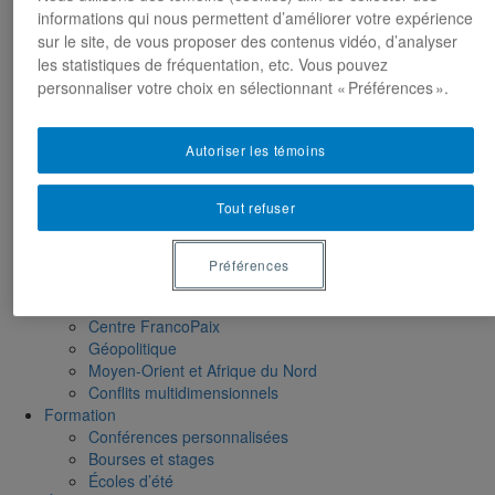
Moyen-Orient et Afrique du Nord
informations qui nous permettent d’améliorer votre expérience
Conflits multidimensionnels
sur le site, de vous proposer des contenus vidéo, d’analyser
Accueil
les statistiques de fréquentation, etc. Vous pouvez
Répertoire
personnaliser votre choix en sélectionnant « Préférences ».
Chercheur-e-s
Tou-te-s les chercheur-e-s
États-Unis
Autoriser les témoins
Centre FrancoPaix
Géopolitique
Tout refuser
Moyen-Orient et Afrique du Nord
Conflits multidimensionnels
Publications
Préférences
Toutes les publications
États-Unis
Centre FrancoPaix
Géopolitique
Moyen-Orient et Afrique du Nord
Conflits multidimensionnels
Formation
Conférences personnalisées
Bourses et stages
Écoles d’été