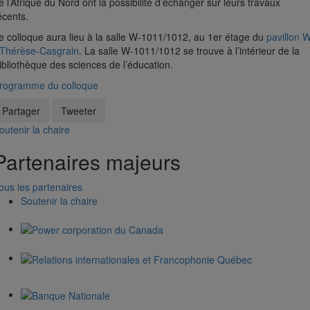
e l’Afrique du Nord ont la possibilité d’échanger sur leurs travaux
écents.
e colloque aura lieu à la salle W-1011/1012, au 1er étage du
pavillon 
 Thérèse-Casgrain
. La salle W-1011/1012 se trouve à l’intérieur de la
ibliothèque des sciences de l’éducation.
rogramme du colloque
Partager
Tweeter
outenir la chaire
Partenaires majeurs
ous les partenaires
Soutenir la chaire