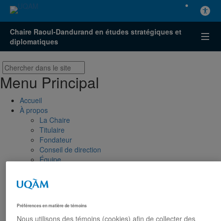
Chaire Raoul-Dandurand en études stratégiques et
diplomatiques
Menu Principal
Accueil
À propos
La Chaire
Titulaire
Fondateur
Conseil de direction
Équipe
Partenaires
Nous joindre
Axes de recherche
États-Unis
Préférences en matière de témoins
Centre FrancoPaix
Nous utilisons des témoins (cookies) afin de collecter des
Géopolitique