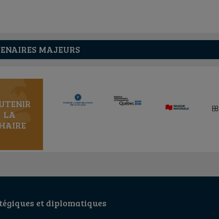
ENAIRES MAJEURS
UTENIR
LA
HAIRE
égiques et diplomatiques