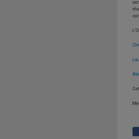
sem
cha
com
L'O
Chr
Lau
Ale
Ce
Mer