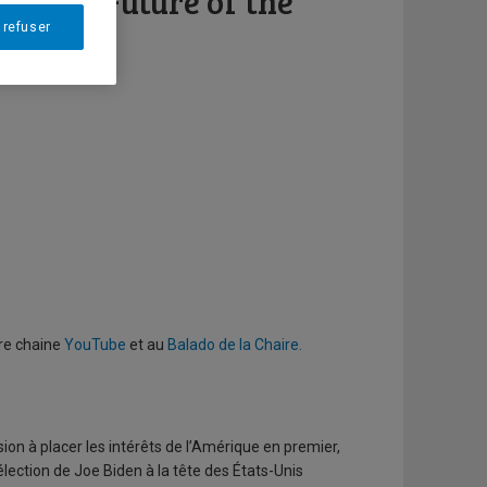
and the Future of the
 refuser
tre chaine
YouTube
et au
Balado de la Chaire.
n à placer les intérêts de l’Amérique en premier,
'élection de Joe Biden à la tête des États-Unis