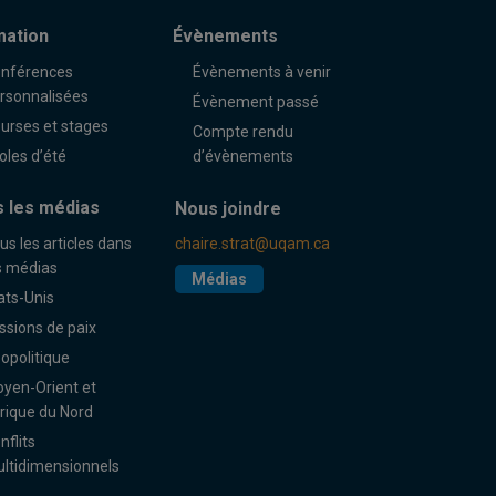
mation
Évènements
nférences
Évènements à venir
rsonnalisées
Évènement passé
urses et stages
Compte rendu
oles d’été
d’évènements
 les médias
Nous joindre
us les articles dans
chaire.strat@uqam.ca
s médias
Médias
ats-Unis
ssions de paix
opolitique
yen-Orient et
rique du Nord
nflits
ltidimensionnels