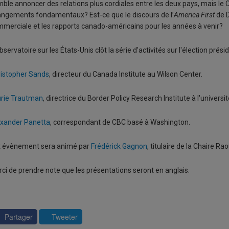
ble annoncer des relations plus cordiales entre les deux pays, mais le 
ngements fondamentaux? Est-ce que le discours de l’
America First
de D
merciale et les rapports canado-américains pour les années à venir?
bservatoire sur les États-Unis clôt la série d'activités sur l'élection prés
istopher Sands
, directeur du Canada Institute au Wilson Center.
rie Trautman
, directrice du Border Policy Research Institute à l'univer
xander Panetta
, correspondant de CBC basé à Washington.
t évènement sera animé par
Frédérick Gagnon
, titulaire de la Chaire R
ci de prendre note que les présentations seront en anglais.
Partager
Tweeter