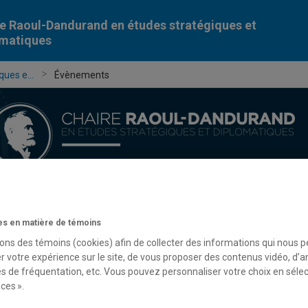
e Raoul-Dandurand en études stratégiques et
omatiques
ues e...
Évènements
Chercheur-e-s
Publications
Formation
Évèn
s en matière de témoins
sons des témoins (cookies) afin de collecter des informations qui nous 
r votre expérience sur le site, de vous proposer des contenus vidéo, d’a
es de fréquentation, etc. Vous pouvez personnaliser votre choix en séle
ces ».