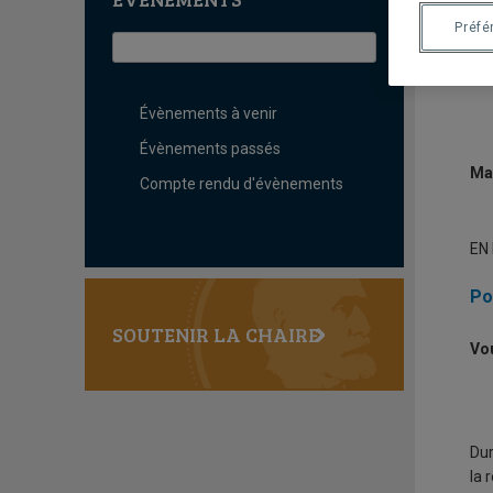
T
C
Préfé
Évènements à venir
Évènements passés
Ma
Compte rendu d'évènements
EN 
Po
SOUTENIR LA CHAIRE
Vo
Dur
la 