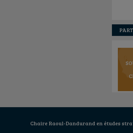
PART
SO
C
Chaire Raoul-Dandurand en études strat