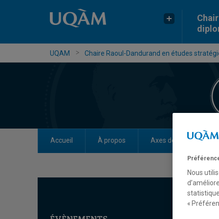
Chair
dipl
UQAM
Chaire Raoul-Dandurand en études stratégiq
Accueil
À propos
Axes de recherche
Préférence
Nous utili
d’améliore
statistiqu
« Préféren
ÉVÈNEMENTS