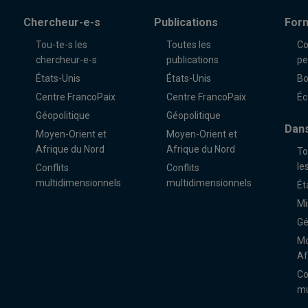
Chercheur-e-s
Publications
For
Tou-te-s les
Toutes les
Co
chercheur-e-s
publications
pe
États-Unis
États-Unis
Bo
Centre FrancoPaix
Centre FrancoPaix
Éc
Géopolitique
Géopolitique
Dans
Moyen-Orient et
Moyen-Orient et
Afrique du Nord
Afrique du Nord
To
le
Conflits
Conflits
multidimensionnels
multidimensionnels
Ét
Mi
Gé
Mo
Af
Co
mu