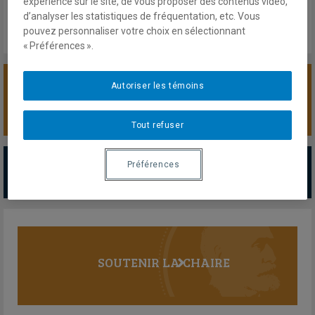
expérience sur le site, de vous proposer des contenus vidéo,
d’analyser les statistiques de fréquentation, etc. Vous
pouvez personnaliser votre choix en sélectionnant
« Préférences ».
Autoriser les témoins
SOUTENIR LA CHAIRE
Tout refuser
PARTENAIRES MAJEURS
Préférences
Tous les partenaires
SOUTENIR LA CHAIRE