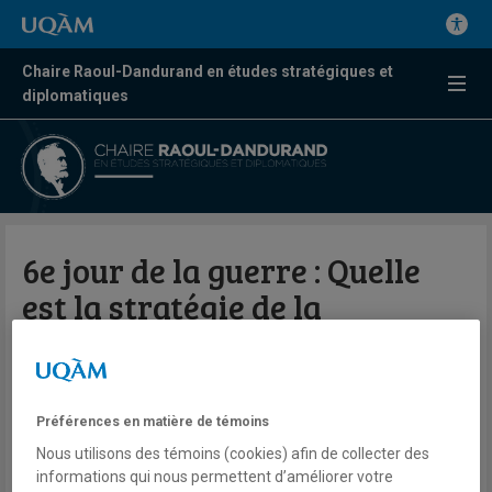
Chaire Raoul-Dandurand en études stratégiques et
diplomatiques
6e jour de la guerre : Quelle
est la stratégie de la
République islamique d’Iran
Sami Aoun
Préférences en matière de témoins
Radio
ICI Radio-Canada Toronto
Nous utilisons des témoins (cookies) afin de collecter des
Dans la mosaïque
informations qui nous permettent d’améliorer votre