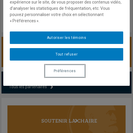
Jeudi 5 mars 2026
expérience sur le site, de vous proposer des contenus vidéo,
Lien externe
d’analyser les statistiques de fréquentation, etc. Vous
pouvez personnaliser votre choix en sélectionnant
« Préférences ».
Autoriser les témoins
SOUTENIR LA CHAIRE
Tout refuser
Préférences
PARTENAIRES MAJEURS
Tous les partenaires
SOUTENIR LA CHAIRE