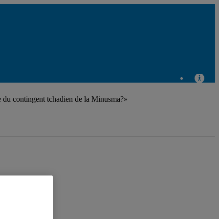
Chaire Raoul-
Dandurand en
ce du contingent tchadien de la Minusma?»
études stratégiques
et