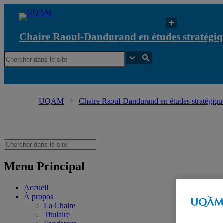
Chaire Raoul-Dandurand en études stratégiq
UQAM
Chaire Raoul-Dandurand en études stratégique
diplomatiques
Menu Principal
Accueil
À propos
La Chaire
Titulaire