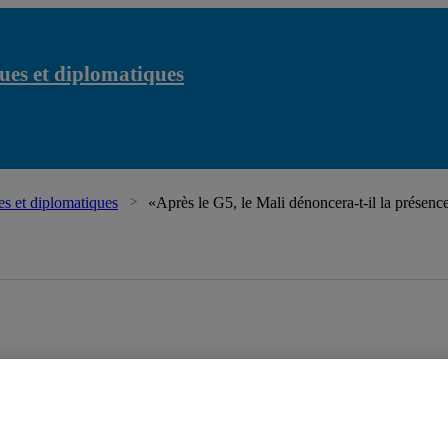
ues et diplomatiques
s et diplomatiques
«Après le G5, le Mali dénoncera-t-il la présen