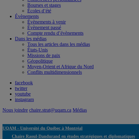
Bourses et stages
Écoles d’été
Évènements
Évènements à venir
Évènement passé
Compte rendu d’évènements
Dans les médias
Tous les articles dans les médias
États-Unis
Missions de paix
Géopolitique
Moyen-Orient et Afrique du Nord
Conflits multidimensionnels
facebook
twitter
youtube
instagram
Nous joindre
chaire.strat@uqam.ca
Médias
UQAM -
Université du Québec à Montréal
Chaire Raoul-Dandurand en études stratégiques et diplomatiques