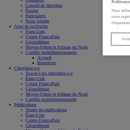
Fondateur
Préférence
Conseil de direction
Équipe
Nous utilis
Partenaires
votre expér
Nous joindre
fréquentati
Axes de recherche
États-Unis
Centre FrancoPaix
Préf
Géopolitique
Moyen-Orient et Afrique du Nord
Conflits multidimensionnels
Accueil
Répertoire
Chercheur-e-s
Tou-te-s les chercheur-e-s
États-Unis
Centre FrancoPaix
Géopolitique
Moyen-Orient et Afrique du Nord
Conflits multidimensionnels
Publications
Toutes les publications
États-Unis
Centre FrancoPaix
Géopolitique