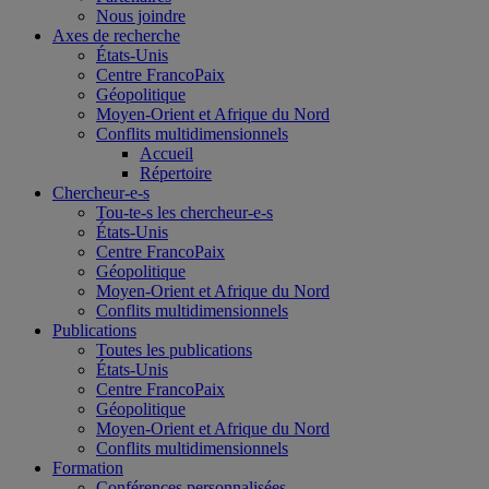
Nous joindre
Axes de recherche
États-Unis
Centre FrancoPaix
Géopolitique
Moyen-Orient et Afrique du Nord
Conflits multidimensionnels
Accueil
Répertoire
Chercheur-e-s
Tou-te-s les chercheur-e-s
États-Unis
Centre FrancoPaix
Géopolitique
Moyen-Orient et Afrique du Nord
Conflits multidimensionnels
Publications
Toutes les publications
États-Unis
Centre FrancoPaix
Géopolitique
Moyen-Orient et Afrique du Nord
Conflits multidimensionnels
Formation
Conférences personnalisées