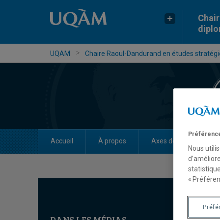
Chair
dipl
UQAM
Chaire Raoul-Dandurand en études stratégiq
Préférence
Accueil
À propos
Axes de recherche
Nous utili
d’améliore
statistiqu
« Préféren
Préfé
DANS LES MÉDIAS