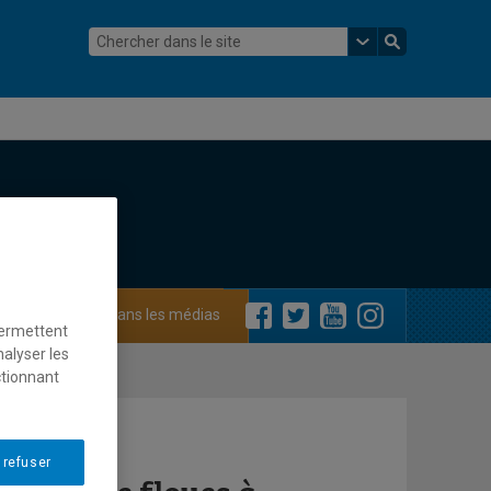
ements
Dans les médias
permettent
nalyser les
ctionnant
 refuser