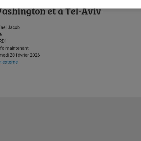
ttaques en Iran : des conditions de
ashington et à Tel-Aviv
ael Jacob
é
 RDI
nfo maintenant
edi 28 février 2026
n externe