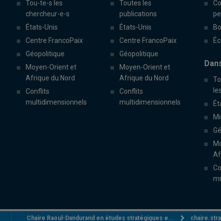
Tou-te-s les
Toutes les
Co
chercheur-e-s
publications
pe
États-Unis
États-Unis
Bo
Centre FrancoPaix
Centre FrancoPaix
Éc
Géopolitique
Géopolitique
Dans
Moyen-Orient et
Moyen-Orient et
Afrique du Nord
Afrique du Nord
To
le
Conflits
Conflits
multidimensionnels
multidimensionnels
Ét
Mi
Gé
Mo
Af
Co
mu
Chaire Raoul-Dandurand en études stratégiques e...
chaire.st