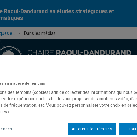
e Raoul-Dandurand en études stratégiques et
omatiques
ues e...
Dans les médias
s en matière de témoins
Chercheur-e-s
Publications
Formation
Évèn
sons des témoins (cookies) afin de collecter des informations qui nous 
r votre expérience sur le site, de vous proposer des contenus vidéo, d’a
es de fréquentation, etc. Vous pouvez personnaliser votre choix en séle
ces ».
rences
Autoriser les témoins
Tout