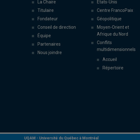
La Chaire
États-Unis
Titulaire
Centre FrancoPaix
Fondateur
Géopolitique
Conseil de direction
Moyen-Orient et
Afrique du Nord
Équipe
Conflits
Partenaires
multidimensionnels
Nous joindre
Accueil
Répertoire
UQAM -
Université du Québec à Montréal