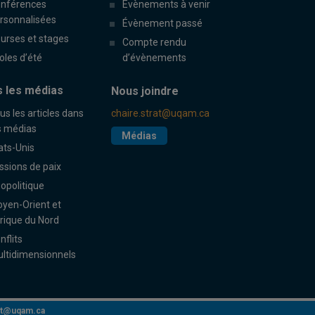
nférences
Évènements à venir
rsonnalisées
Évènement passé
urses et stages
Compte rendu
oles d’été
d’évènements
 les médias
Nous joindre
us les articles dans
chaire.strat@uqam.ca
s médias
Médias
ats-Unis
ssions de paix
opolitique
yen-Orient et
rique du Nord
nflits
ltidimensionnels
rat@uqam.ca