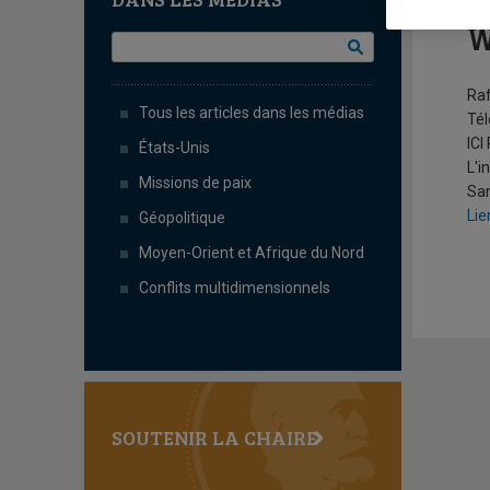
A
W
Raf
Tous les articles dans les médias
Tél
ICI
États-Unis
L'i
Missions de paix
Sam
Lie
Géopolitique
Moyen-Orient et Afrique du Nord
Conflits multidimensionnels
SOUTENIR LA CHAIRE