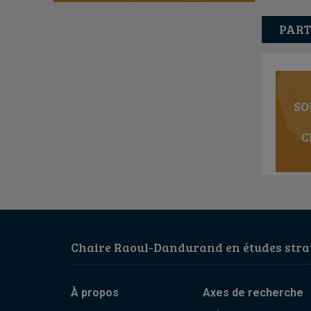
PART
SO
C
Chaire Raoul-Dandurand en études strat
À propos
Axes de recherche