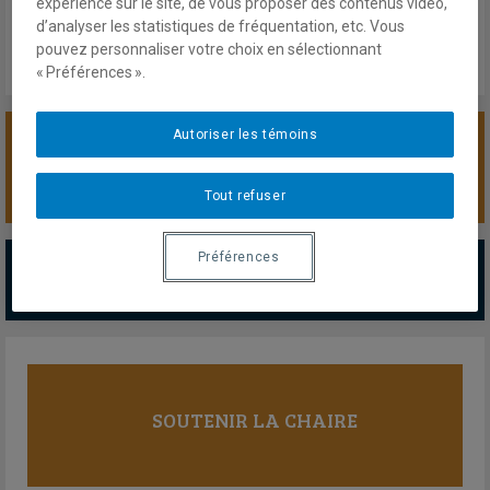
expérience sur le site, de vous proposer des contenus vidéo,
Lien externe
d’analyser les statistiques de fréquentation, etc. Vous
pouvez personnaliser votre choix en sélectionnant
« Préférences ».
Autoriser les témoins
SOUTENIR LA CHAIRE
Tout refuser
PARTENAIRES MAJEURS
Préférences
Tous les partenaires
SOUTENIR LA CHAIRE