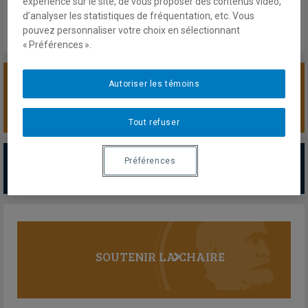
expérience sur le site, de vous proposer des contenus vidéo,
d’analyser les statistiques de fréquentation, etc. Vous
pouvez personnaliser votre choix en sélectionnant
« Préférences ».
Autoriser les témoins
SOUTENIR LA CHAIRE
Tout refuser
PARTENAIRES MAJEURS
Préférences
Tous les partenaires
SOUTENIR LA CHAIRE