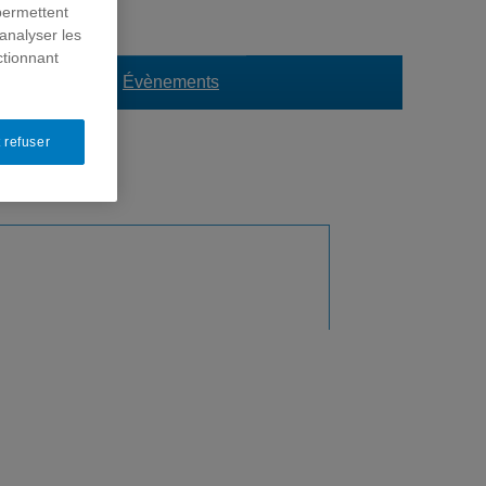
permettent
analyser les
ctionnant
ormation
Évènements
 refuser