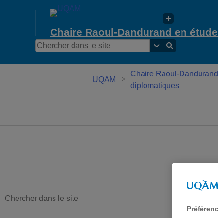
Chaire Raoul-Dandurand en études
Chaire Raoul-Dandurand 
UQAM
diplomatiques
Préféren