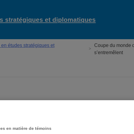
 stratégiques et diplomatiques
en études stratégiques et
Coupe du monde de
s’entremêlent
ces en matière de témoins