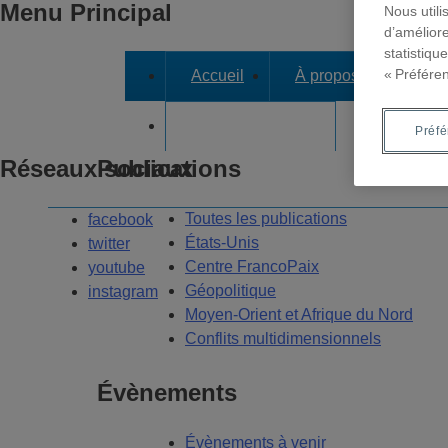
Menu Principal
Nous utili
d’améliore
statistiqu
« Préfére
Accueil
À propos
Axes
Dans les médias
Préf
Réseaux sociaux
Publications
Toutes les publications
facebook
États-Unis
twitter
Centre FrancoPaix
youtube
Géopolitique
instagram
Moyen-Orient et Afrique du Nord
Conflits multidimensionnels
Évènements
Évènements à venir