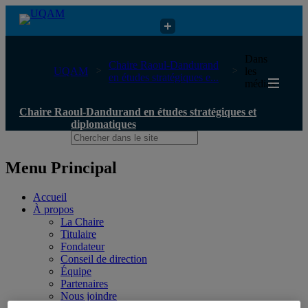
Chaire Raoul-Dandurand en études stratégiques et diplomatiques
Dans
Chaire Raoul-Dandurand
UQAM
les
en études stratégiques e...
médias
Chaire Raoul-Dandurand en études stratégiques et
diplomatiques
Menu Principal
Accueil
À propos
La Chaire
Titulaire
Fondateur
Conseil de direction
Équipe
Partenaires
Nous joindre