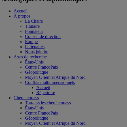
Accueil
À propos
La Chaire
Titulaire
Fondateur
Conseil de direction
Équipe
Partenaires
Nous joindre
Axes de recherche
États-Unis
Centre FrancoPaix
Géopolitique
Moyen-Orient et Afrique du Nord
Conflits multidimensionnels
Accueil
Répertoire
Chercheur-e-s
Tou-te-s les chercheur-e-s
États-Unis
Centre FrancoPaix
Géopolitique
Moyen-Orient et Afrique du Nord