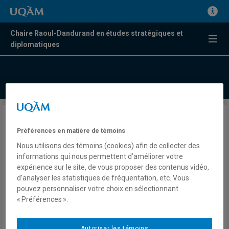
Chaire Raoul-Dandurand en études stratégiques et
diplomatiques
Cyberguerre: États-Unis,
Préférences en matière de témoins
Chine, Russie, Iran, Corée du
Nous utilisons des témoins (cookies) afin de collecter des
Nord… la première
informations qui nous permettent d’améliorer votre
expérience sur le site, de vous proposer des contenus vidéo,
“cyberguerre mondiale” a-t-
d’analyser les statistiques de fréquentation, etc. Vous
elle déjà commencé?
pouvez personnaliser votre choix en sélectionnant
« Préférences ».
Alexis Rapin
Autoriser les témoins