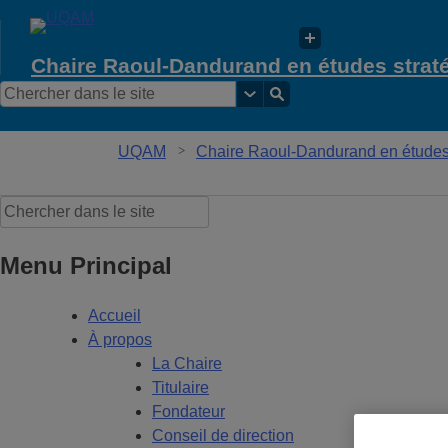
Chaire Raoul-Dandurand en études strat
UQAM
Chaire Raoul-Dandurand en études s
Menu Principal
Accueil
À propos
La Chaire
Titulaire
Fondateur
Conseil de direction