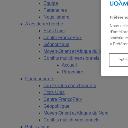
Équipe
Partenaires
Nous joindre
Préféren
Axes de recherche
Nous utili
États-Unis
d’améliore
Centre FrancoPaix
statistiqu
« Préfére
Géopolitique
Moyen-Orient et Afrique du Nord
Conflits multidimensionnels
Préf
Accueil
Répertoire
Chercheur-e-s
Tou-te-s les chercheur-e-s
États-Unis
Centre FrancoPaix
Géopolitique
Moyen-Orient et Afrique du Nord
Conflits multidimensionnels
Publications