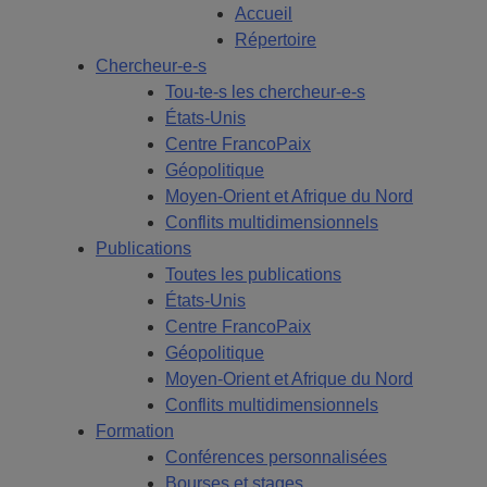
Accueil
Répertoire
Chercheur-e-s
Tou-te-s les chercheur-e-s
États-Unis
Centre FrancoPaix
Géopolitique
Moyen-Orient et Afrique du Nord
Conflits multidimensionnels
Publications
Toutes les publications
États-Unis
Centre FrancoPaix
Géopolitique
Moyen-Orient et Afrique du Nord
Conflits multidimensionnels
Formation
Conférences personnalisées
Bourses et stages