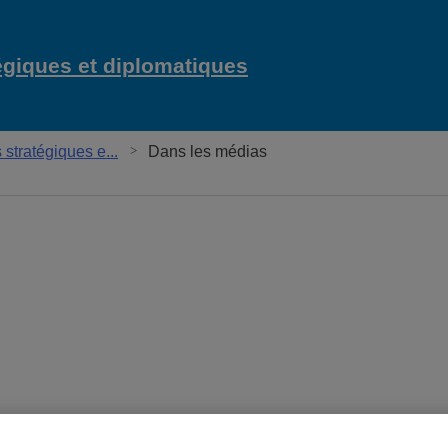
égiques et diplomatiques
Chaire Raoul-Da
tratégiques e...
Dans les médias