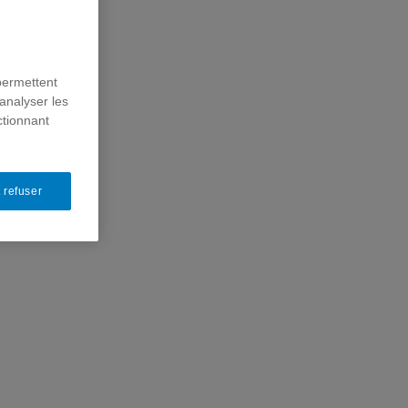
permettent
analyser les
ctionnant
 refuser