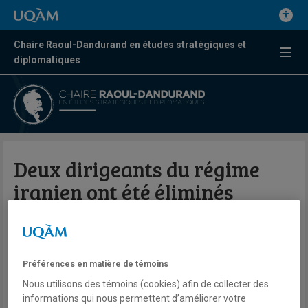
Chaire Raoul-Dandurand en études stratégiques et
diplomatiques
Deux dirigeants du régime
iranien ont été éliminés
mardi par Israël
Hanieh Ziaei
Préférences en matière de témoins
Télé
ICI Radio-Canada
Nous utilisons des témoins (cookies) afin de collecter des
Le téléjournal avec Céline Galipeau
informations qui nous permettent d’améliorer votre