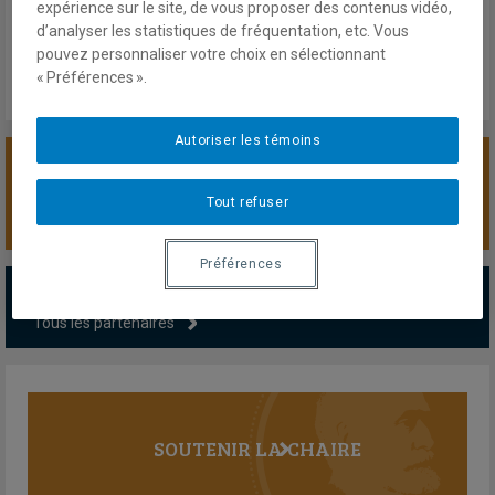
Mardi 17 mars 2026
expérience sur le site, de vous proposer des contenus vidéo,
Lien externe
d’analyser les statistiques de fréquentation, etc. Vous
pouvez personnaliser votre choix en sélectionnant
« Préférences ».
Autoriser les témoins
SOUTENIR LA CHAIRE
Tout refuser
Préférences
PARTENAIRES MAJEURS
Tous les partenaires
SOUTENIR LA CHAIRE