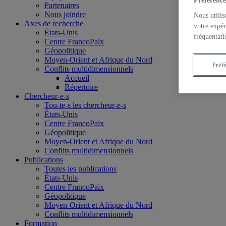
Préférence
Partenaires
Nous joindre
Nous utilis
Axes de recherche
votre expér
États-Unis
fréquentati
Centre FrancoPaix
Géopolitique
Moyen-Orient et Afrique du Nord
Préf
Conflits multidimensionnels
Accueil
Répertoire
Chercheur-e-s
Tou-te-s les chercheur-e-s
États-Unis
Centre FrancoPaix
Géopolitique
Moyen-Orient et Afrique du Nord
Conflits multidimensionnels
Publications
Toutes les publications
États-Unis
Centre FrancoPaix
Géopolitique
Moyen-Orient et Afrique du Nord
Conflits multidimensionnels
Formation