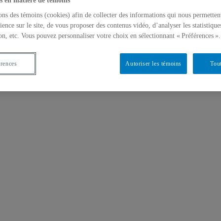
s en matière de témoins
ons des témoins (cookies) afin de collecter des informations qui nous permetten
ience sur le site, de vous proposer des contenus vidéo, d’analyser les statistique
on, etc. Vous pouvez personnaliser votre choix en sélectionnant « Préférences ».
érences
Autoriser les témoins
Tout