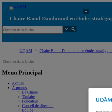
Chaire Raoul-Dandurand en études stratégiq
UQAM
Chaire Raoul-Dandurand en études stratégique
Menu Principal
Accueil
À propos
La Chaire
Titulaire
Fondateur
Conseil de direction
Équipe