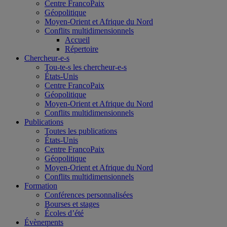
Centre FrancoPaix
Géopolitique
Moyen-Orient et Afrique du Nord
Conflits multidimensionnels
Accueil
Répertoire
Chercheur-e-s
Tou-te-s les chercheur-e-s
États-Unis
Centre FrancoPaix
Géopolitique
Moyen-Orient et Afrique du Nord
Conflits multidimensionnels
Publications
Toutes les publications
États-Unis
Centre FrancoPaix
Géopolitique
Moyen-Orient et Afrique du Nord
Conflits multidimensionnels
Formation
Conférences personnalisées
Bourses et stages
Écoles d’été
Évènements