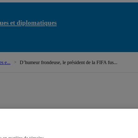
ues et diplomatiques
s e...
D’humeur frondeuse, le président de la FIFA fus...