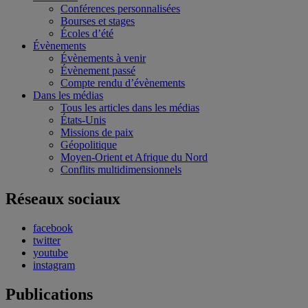
Conférences personnalisées
Bourses et stages
Écoles d’été
Évènements
Évènements à venir
Évènement passé
Compte rendu d’évènements
Dans les médias
Tous les articles dans les médias
États-Unis
Missions de paix
Géopolitique
Moyen-Orient et Afrique du Nord
Conflits multidimensionnels
Réseaux sociaux
facebook
twitter
youtube
instagram
Publications