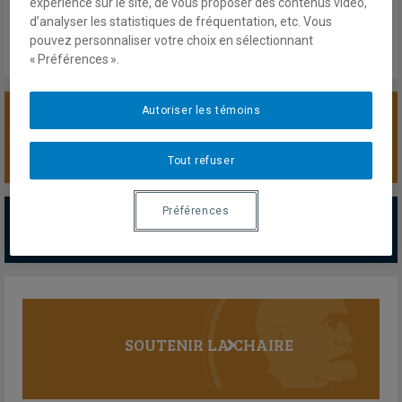
expérience sur le site, de vous proposer des contenus vidéo,
Lien externe
d’analyser les statistiques de fréquentation, etc. Vous
pouvez personnaliser votre choix en sélectionnant
« Préférences ».
Autoriser les témoins
SOUTENIR LA CHAIRE
Tout refuser
PARTENAIRES MAJEURS
Préférences
Tous les partenaires
SOUTENIR LA CHAIRE