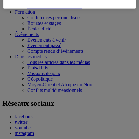
Moyen-Orient et Afrique du Nord
Conflits multidimensionnels
Formation
Conférences personnalisées
Bourses et stages
Écoles d’été
Évènements
Évènements à venir
Évènement passé
Compte rendu d’évènements
Dans les médias
Tous les articles dans les médias
États-Unis
Missions de paix
Géopolitique
Moyen-Orient et Afrique du Nord
Conflits multidimensionnels
Réseaux sociaux
facebook
twitter
youtube
instagram