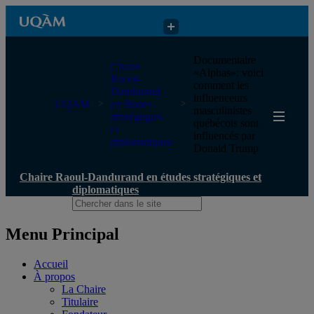
Chaire Raoul-Dandurand en études stratégiques et diplomatiques
Documentaire
Chaire
«Alphas»: voici
Raoul-
comment les
Dandurand
influenceurs
UQAM
en études
masculinistes
stratégiques
québécois sont
et
influencés par
diplomatiques
Donald Trump
Chaire Raoul-Dandurand en études stratégiques et
diplomatiques
Menu Principal
Accueil
À propos
La Chaire
Titulaire