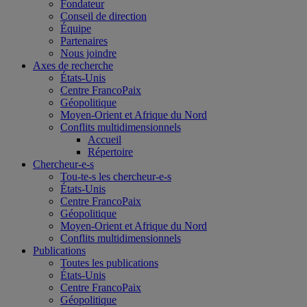
Fondateur
Conseil de direction
Équipe
Partenaires
Nous joindre
Axes de recherche
États-Unis
Centre FrancoPaix
Géopolitique
Moyen-Orient et Afrique du Nord
Conflits multidimensionnels
Accueil
Répertoire
Chercheur-e-s
Tou-te-s les chercheur-e-s
États-Unis
Centre FrancoPaix
Géopolitique
Moyen-Orient et Afrique du Nord
Conflits multidimensionnels
Publications
Toutes les publications
États-Unis
Centre FrancoPaix
Géopolitique