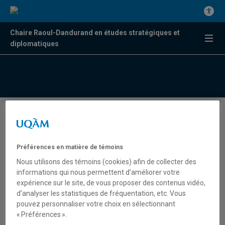
Chaire Raoul-Dandurand en études stratégiques et
diplomatiques
Donald Trump arrive en
Chine : ce qu’il faut savoir sur
Préférences en matière de témoins
cette visite
Nous utilisons des témoins (cookies) afin de collecter des
informations qui nous permettent d’améliorer votre
expérience sur le site, de vous proposer des contenus vidéo,
Benoit Hardy-Chartrand
d’analyser les statistiques de fréquentation, etc. Vous
Télé
pouvez personnaliser votre choix en sélectionnant
ICI RDI
« Préférences ».
Première ligne