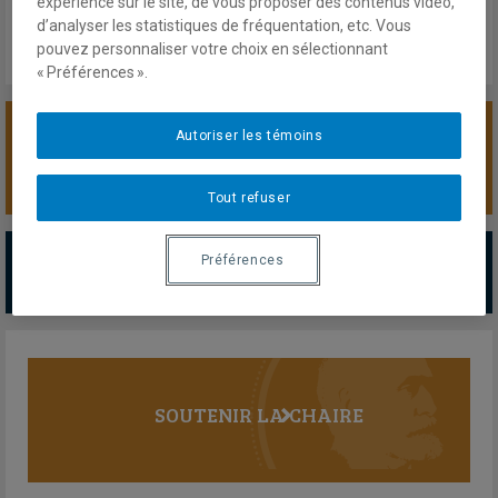
expérience sur le site, de vous proposer des contenus vidéo,
d’analyser les statistiques de fréquentation, etc. Vous
pouvez personnaliser votre choix en sélectionnant
« Préférences ».
Autoriser les témoins
SOUTENIR LA CHAIRE
Tout refuser
PARTENAIRES MAJEURS
Préférences
Tous les partenaires
SOUTENIR LA CHAIRE