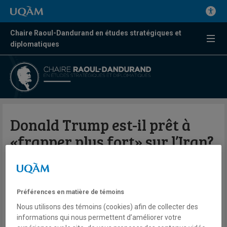
Chaire Raoul-Dandurand en études stratégiques et
diplomatiques
Donald Trump est-il prêt à
«frapper plus fort» sur l’Iran?
Valérie Beaudoin
Radio
98,5 FM
Préférences en matière de témoins
Le Québec maintenant
Nous utilisons des témoins (cookies) afin de collecter des
Mercredi 28 janvier 2026
informations qui nous permettent d’améliorer votre
Lien externe