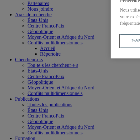
Préférence
Partenaires
Nous joindre
Nous utilis
Axes de recherche
votre expér
États-Unis
fréquentati
Centre FrancoPaix
Géopolitique
Moyen-Orient et Afrique du Nord
Préf
Conflits multidimensionnels
Accueil
Répertoire
Chercheur-e-s
Tou-te-s les chercheur-e-s
États-Unis
Centre FrancoPaix
Géopolitique
Moyen-Orient et Afrique du Nord
Conflits multidimensionnels
Publications
Toutes les publications
États-Unis
Centre FrancoPaix
Géopolitique
Moyen-Orient et Afrique du Nord
Conflits multidimensionnels
Formation