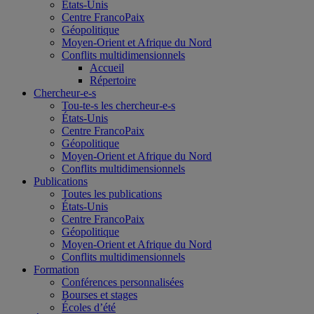
États-Unis
Centre FrancoPaix
Géopolitique
Moyen-Orient et Afrique du Nord
Conflits multidimensionnels
Accueil
Répertoire
Chercheur-e-s
Tou-te-s les chercheur-e-s
États-Unis
Centre FrancoPaix
Géopolitique
Moyen-Orient et Afrique du Nord
Conflits multidimensionnels
Publications
Toutes les publications
États-Unis
Centre FrancoPaix
Géopolitique
Moyen-Orient et Afrique du Nord
Conflits multidimensionnels
Formation
Conférences personnalisées
Bourses et stages
Écoles d’été