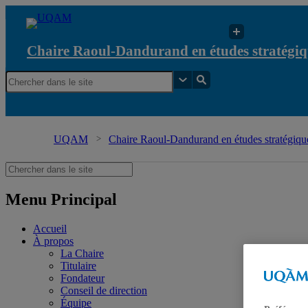
Chaire Raoul-Dandurand en études stratégiq
UQAM
Chaire Raoul-Dandurand en études stratégique
Menu Principal
Accueil
À propos
La Chaire
Titulaire
Fondateur
Conseil de direction
Équipe