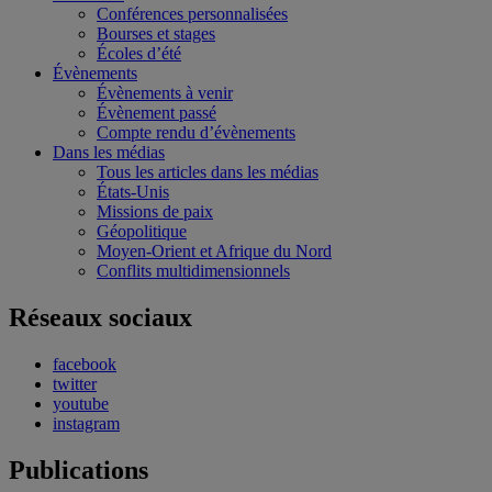
Conférences personnalisées
Bourses et stages
Écoles d’été
Évènements
Évènements à venir
Évènement passé
Compte rendu d’évènements
Dans les médias
Tous les articles dans les médias
États-Unis
Missions de paix
Géopolitique
Moyen-Orient et Afrique du Nord
Conflits multidimensionnels
Réseaux sociaux
facebook
twitter
youtube
instagram
Publications