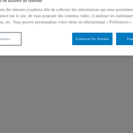
s en matière de témoins
ons des témoins (cookies) afin de collecter des informations qui nous permetten
ience sur le site, de vous proposer des contenus vidéo, d’analyser les statistique
on, etc. Vous pouvez personnaliser votre choix en sélectionnant « Préférences ».
érences
Autoriser les témoins
Tout