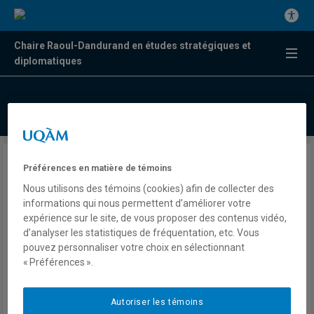
Chaire Raoul-Dandurand en études stratégiques et
diplomatiques
Donald Trump traite Kaitlan
Préférences en matière de témoins
Collins de journaliste
Nous utilisons des témoins (cookies) afin de collecter des
informations qui nous permettent d’améliorer votre
«corrompue»
expérience sur le site, de vous proposer des contenus vidéo,
d’analyser les statistiques de fréquentation, etc. Vous
pouvez personnaliser votre choix en sélectionnant
Valérie Beaudoin
« Préférences ».
Radio
98,5 FM
Le Québec maintenant
Autoriser les témoins