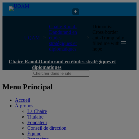
Chaire Raoul-Dandurand en études stratégiques et diplomatiques
Chaire Raoul-
Drimonis:
Dandurand en
Cross-border
UQAM
études
anti-Trump rally
stratégiques et
filled me with
diplomatiques
hope
Chaire Raoul-Dandurand en études stratégiques et
diplomatiques
Menu Principal
Accueil
À propos
La Chaire
Titulaire
Fondateur
Conseil de direction
Équipe