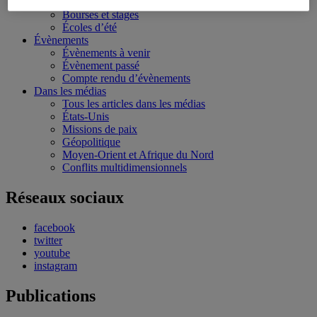
Conférences personnalisées
Bourses et stages
Écoles d’été
Évènements
Évènements à venir
Évènement passé
Compte rendu d’évènements
Dans les médias
Tous les articles dans les médias
États-Unis
Missions de paix
Géopolitique
Moyen-Orient et Afrique du Nord
Conflits multidimensionnels
Réseaux sociaux
facebook
twitter
youtube
instagram
Publications