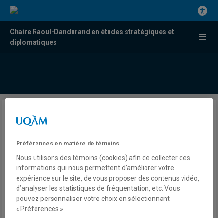
Chaire Raoul-Dandurand en études stratégiques et
diplomatiques
“En Allemagne, une
formation politique accusée
Préférences en matière de témoins
d’être le cheval de Troie
Nous utilisons des témoins (cookies) afin de collecter des
d’Erdogan en Europe “
informations qui nous permettent d’améliorer votre
expérience sur le site, de vous proposer des contenus vidéo,
d’analyser les statistiques de fréquentation, etc. Vous
Jean Marcou
pouvez personnaliser votre choix en sélectionnant
Presse
« Préférences ».
France 24