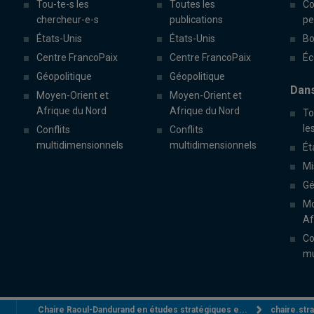
Tou-te-s les
Toutes les
Co
chercheur-e-s
publications
pe
États-Unis
États-Unis
Bo
Centre FrancoPaix
Centre FrancoPaix
Éc
Géopolitique
Géopolitique
Dans
Moyen-Orient et
Moyen-Orient et
Afrique du Nord
Afrique du Nord
To
le
Conflits
Conflits
multidimensionnels
multidimensionnels
Ét
Mi
Gé
Mo
Af
Co
mu
Chaire Raoul-Dandurand en études stratégiques e...
chaire.st