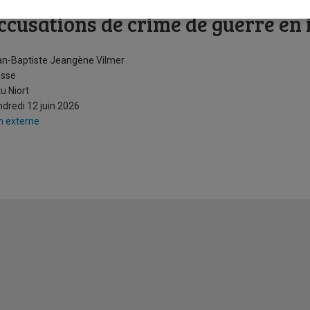
nquête ouverte : l’armée américai
ccusations de crime de guerre en 
n-Baptiste Jeangène Vilmer
esse
u Niort
dredi 12 juin 2026
n externe