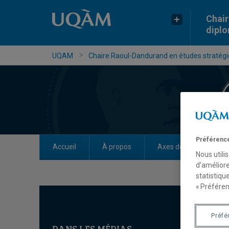
Chair
dipl
UQAM
Chaire Raoul-Dandurand en études stratégiq
Préférence
Accueil
À propos
Axes de recherche
Nous utili
d’améliore
statistiqu
« Préféren
Préfé
DANS LES MÉDIAS