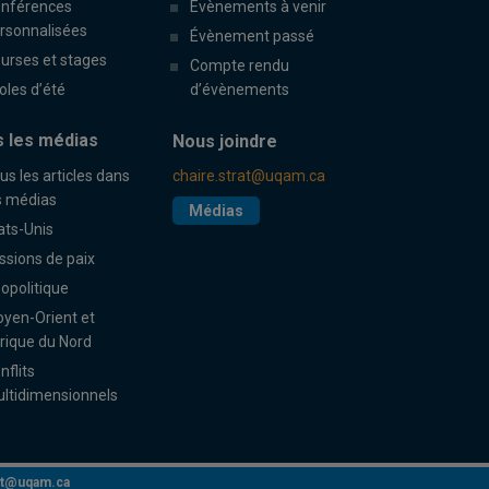
nférences
Évènements à venir
rsonnalisées
Évènement passé
urses et stages
Compte rendu
oles d’été
d’évènements
 les médias
Nous joindre
us les articles dans
chaire.strat@uqam.ca
s médias
Médias
ats-Unis
ssions de paix
opolitique
yen-Orient et
rique du Nord
nflits
ltidimensionnels
rat@uqam.ca