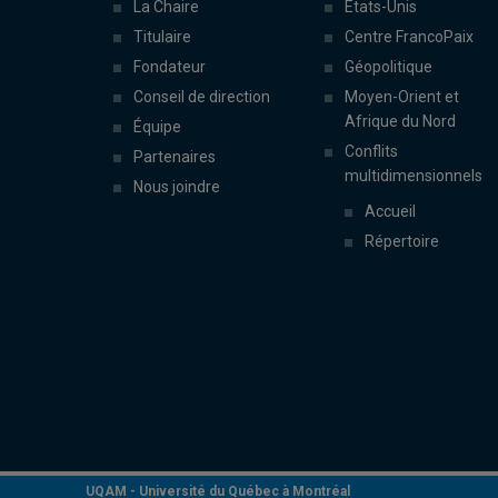
La Chaire
États-Unis
Titulaire
Centre FrancoPaix
Fondateur
Géopolitique
Conseil de direction
Moyen-Orient et
Afrique du Nord
Équipe
Conflits
Partenaires
multidimensionnels
Nous joindre
Accueil
Répertoire
UQAM -
Université du Québec à Montréal