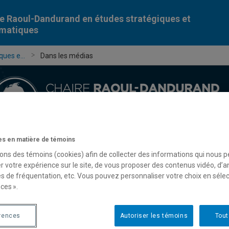
e Raoul-Dandurand en études stratégiques et
omatiques
ues e...
Dans les médias
s en matière de témoins
Chercheur-e-s
Publications
Formation
Évèn
sons des témoins (cookies) afin de collecter des informations qui nous 
r votre expérience sur le site, de vous proposer des contenus vidéo, d’a
es de fréquentation, etc. Vous pouvez personnaliser votre choix en séle
ces ».
rences
Autoriser les témoins
Tout