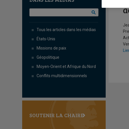
E
a
Jea
Tous les articles dans les médias
Pr
Act
États-Unis
Ven
Missions de paix
Lie
Géopolitique
Moyen-Orient et Afrique du Nord
Conflits multidimensionnels
SOUTENIR LA CHAIRE