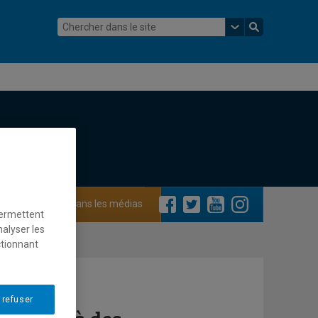
ements
Dans les médias
permettent
nalyser les
ctionnant
 refuser