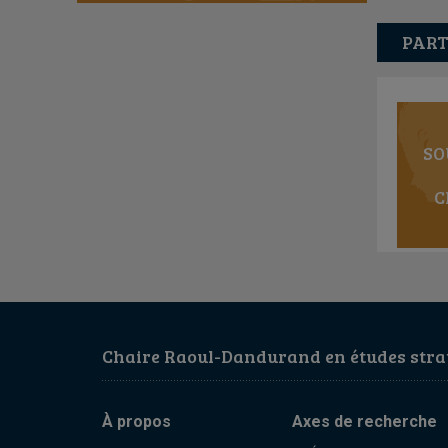
PART
SO
C
Chaire Raoul-Dandurand en études strat
À propos
Axes de recherche