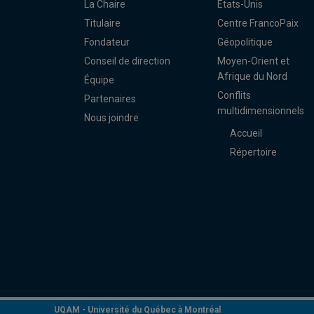
La Chaire
États-Unis
Titulaire
Centre FrancoPaix
Fondateur
Géopolitique
Conseil de direction
Moyen-Orient et
Afrique du Nord
Équipe
Conflits
Partenaires
multidimensionnels
Nous joindre
Accueil
Répertoire
UQAM -
Université du Québec à Montréal