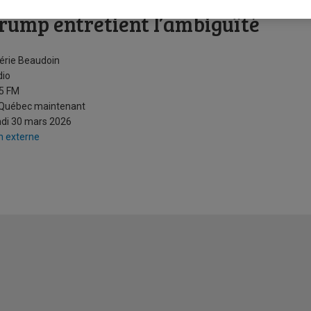
ntre menaces militaires et ouver
rump entretient l’ambiguïté
érie Beaudoin
dio
5 FM
 Québec maintenant
di 30 mars 2026
n externe