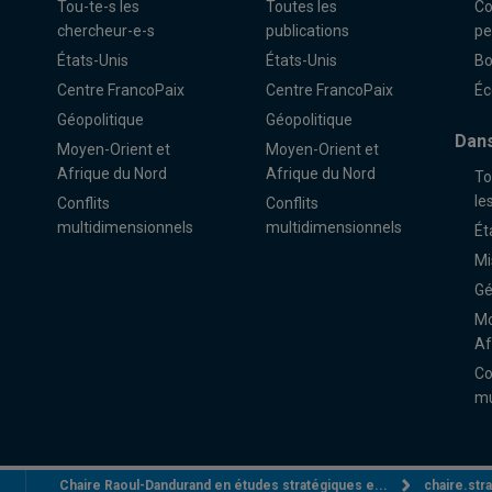
Tou-te-s les
Toutes les
Co
chercheur-e-s
publications
pe
États-Unis
États-Unis
Bo
Centre FrancoPaix
Centre FrancoPaix
Éc
Géopolitique
Géopolitique
Dans
Moyen-Orient et
Moyen-Orient et
Afrique du Nord
Afrique du Nord
To
le
Conflits
Conflits
multidimensionnels
multidimensionnels
Ét
Mi
Gé
Mo
Af
Co
mu
Chaire Raoul-Dandurand en études stratégiques e...
chaire.st