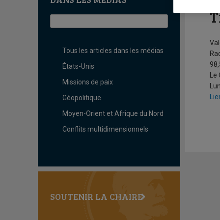
E
T
Val
Tous les articles dans les médias
Ra
98,
États-Unis
Le
Missions de paix
Lun
Lie
Géopolitique
Moyen-Orient et Afrique du Nord
Conflits multidimensionnels
SOUTENIR LA CHAIRE