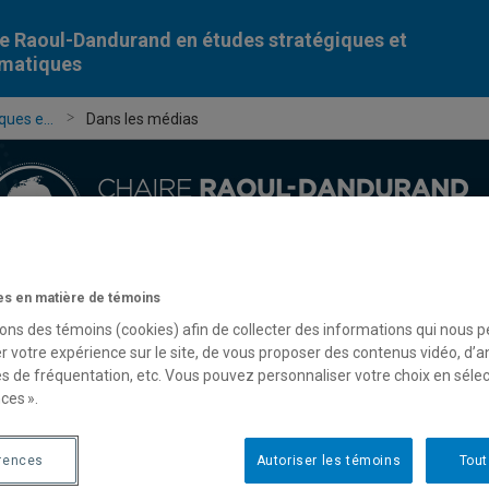
e Raoul-Dandurand en études stratégiques et
omatiques
ues e...
Dans les médias
s en matière de témoins
Chercheur-e-s
Publications
Formation
Évèn
sons des témoins (cookies) afin de collecter des informations qui nous 
r votre expérience sur le site, de vous proposer des contenus vidéo, d’a
es de fréquentation, etc. Vous pouvez personnaliser votre choix en séle
ces ».
rences
Autoriser les témoins
Tout