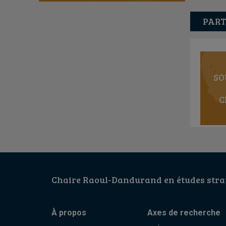
PART
SO
C
Chaire Raoul-Dandurand en études strat
À propos
Axes de recherche