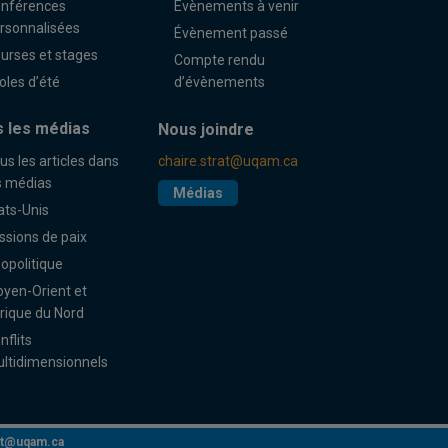
nférences
Évènements à venir
rsonnalisées
Évènement passé
urses et stages
Compte rendu
oles d’été
d’évènements
 les médias
Nous joindre
us les articles dans
chaire.strat@uqam.ca
s médias
Médias
ats-Unis
ssions de paix
opolitique
yen-Orient et
rique du Nord
nflits
ltidimensionnels
rat@uqam.ca