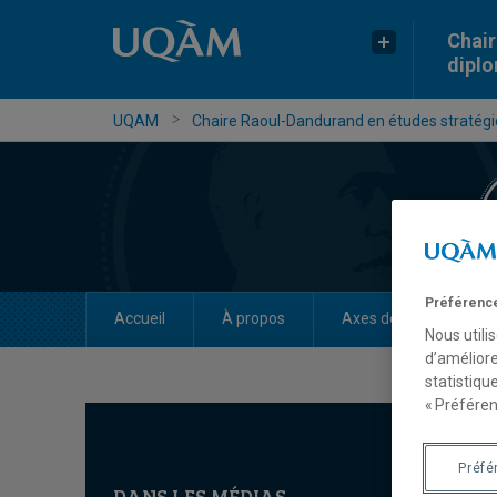
Chair
dipl
UQAM
Chaire Raoul-Dandurand en études stratégiq
Préférence
Accueil
À propos
Axes de recherche
Nous utili
d’améliore
statistiqu
« Préféren
Préfé
DANS LES MÉDIAS