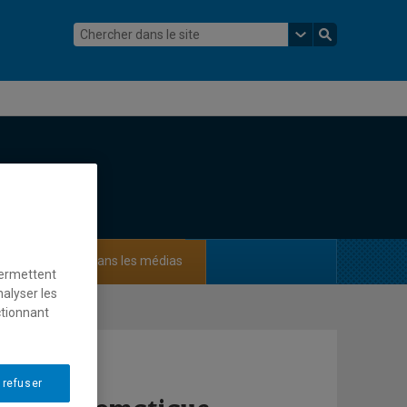
ements
Dans les médias
permettent
nalyser les
ctionnant
 refuser