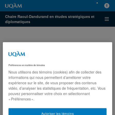
Chaire Raoul-Dandurand en études stratégiques et
diplomatiques
Entrevue avec Sami
Préférences en matière de témoins
Nous utilisons des témoins (cookies) afin de collecter des
Aoun: «nouvelle phase»
informations qui nous permettent d’améliorer votre
expérience sur le site, de vous proposer des contenus
pour la guerre en Iran
vidéo, d’analyser les statistiques de fréquentation, etc. Vous
pouvez personnaliser votre choix en sélectionnant
Sami Aoun
« Préférences ».
Presse
La Voix de l'Est
Dimanche 22 juin 2025
Autoriser les témoins