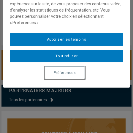
Presse
expérience sur le site, de vous proposer des contenus vidéo,
Ouest-France
d’analyser les statistiques de fréquentation, etc. Vous
Dimanche 25 janvier 2026
pouvez personnaliser votre choix en sélectionnant
Lien externe
« Préférences ».
Autoriser les témoins
Tout refuser
SOUTENIR LA CHAIRE
Préférences
PARTENAIRES MAJEURS
Tous les partenaires