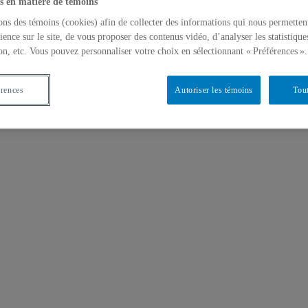
s en matière de témoins
ons des témoins (cookies) afin de collecter des informations qui nous permetten
ience sur le site, de vous proposer des contenus vidéo, d’analyser les statistique
on, etc. Vous pouvez personnaliser votre choix en sélectionnant « Préférences ».
érences
Autoriser les témoins
Tout