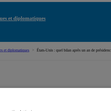
ues et diplomatiques
s et diplomatiques
États-Unis : quel bilan après un an de préside