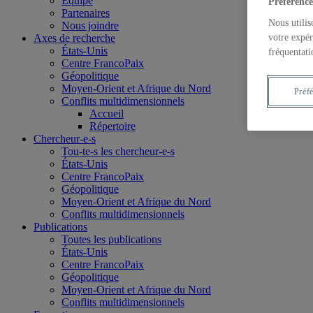
Équipe
Préférence
Partenaires
Nous utilis
Nous joindre
Axes de recherche
votre expér
États-Unis
fréquentati
Centre FrancoPaix
Géopolitique
Moyen-Orient et Afrique du Nord
Préf
Conflits multidimensionnels
Accueil
Répertoire
Chercheur-e-s
Tou-te-s les chercheur-e-s
États-Unis
Centre FrancoPaix
Géopolitique
Moyen-Orient et Afrique du Nord
Conflits multidimensionnels
Publications
Toutes les publications
États-Unis
Centre FrancoPaix
Géopolitique
Moyen-Orient et Afrique du Nord
Conflits multidimensionnels