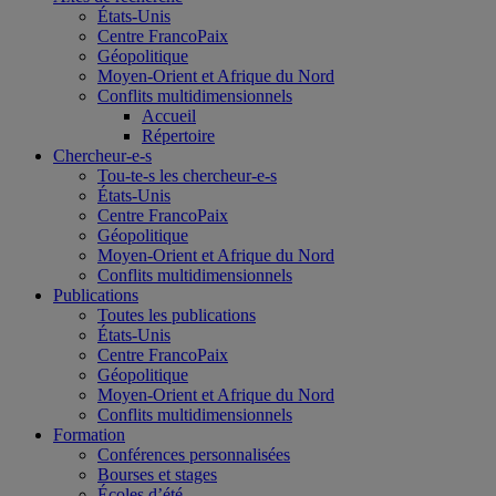
États-Unis
Centre FrancoPaix
Géopolitique
Moyen-Orient et Afrique du Nord
Conflits multidimensionnels
Accueil
Répertoire
Chercheur-e-s
Tou-te-s les chercheur-e-s
États-Unis
Centre FrancoPaix
Géopolitique
Moyen-Orient et Afrique du Nord
Conflits multidimensionnels
Publications
Toutes les publications
États-Unis
Centre FrancoPaix
Géopolitique
Moyen-Orient et Afrique du Nord
Conflits multidimensionnels
Formation
Conférences personnalisées
Bourses et stages
Écoles d’été