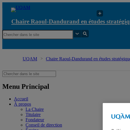
Chaire Raoul-Dandurand en études stratégiq
UQAM
Chaire Raoul-Dandurand en études stratégique
Menu Principal
Accueil
À propos
La Chaire
Titulaire
Fondateur
Conseil de direction