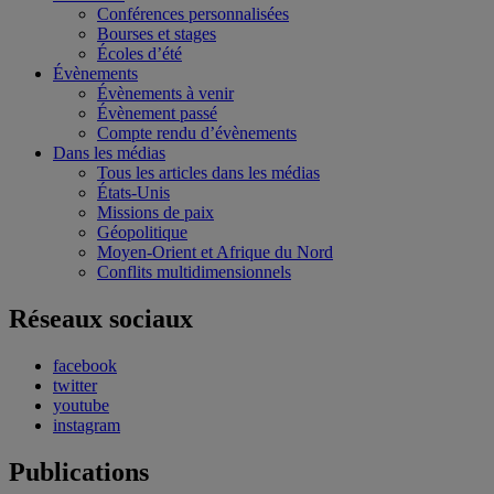
Conférences personnalisées
Bourses et stages
Écoles d’été
Évènements
Évènements à venir
Évènement passé
Compte rendu d’évènements
Dans les médias
Tous les articles dans les médias
États-Unis
Missions de paix
Géopolitique
Moyen-Orient et Afrique du Nord
Conflits multidimensionnels
Réseaux sociaux
facebook
twitter
youtube
instagram
Publications