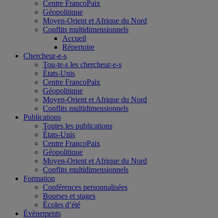
Centre FrancoPaix
Géopolitique
Moyen-Orient et Afrique du Nord
Conflits multidimensionnels
Accueil
Répertoire
Chercheur-e-s
Tou-te-s les chercheur-e-s
États-Unis
Centre FrancoPaix
Géopolitique
Moyen-Orient et Afrique du Nord
Conflits multidimensionnels
Publications
Toutes les publications
États-Unis
Centre FrancoPaix
Géopolitique
Moyen-Orient et Afrique du Nord
Conflits multidimensionnels
Formation
Conférences personnalisées
Bourses et stages
Écoles d’été
Évènements