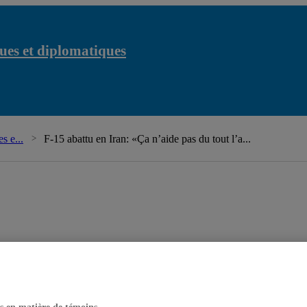
ues et diplomatiques
Cha
s e...
F-15 abattu en Iran: «Ça n’aide pas du tout l’a...