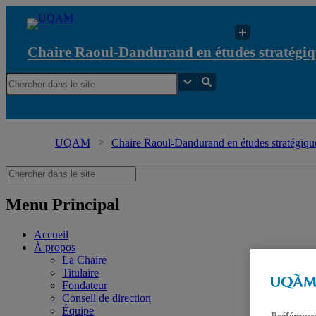
Chaire Raoul-Dandurand en études stratégiq
UQAM
Chaire Raoul-Dandurand en études stratégique
Menu Principal
Accueil
À propos
La Chaire
Titulaire
Fondateur
Conseil de direction
Équipe