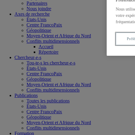
Préférence
Partenaires
Nous joindre
Nous utilis
Axes de recherche
votre expér
États-Unis
fréquentati
Centre FrancoPaix
Géopolitique
Moyen-Orient et Afrique du Nord
Préf
Conflits multidimensionnels
Accueil
Répertoire
Chercheur-e-s
Tou-te-s les chercheur-e-s
États-Unis
Centre FrancoPaix
Géopolitique
Moyen-Orient et Afrique du Nord
Conflits multidimensionnels
Publications
Toutes les publications
États-Unis
Centre FrancoPaix
Géopolitique
Moyen-Orient et Afrique du Nord
Conflits multidimensionnels
Formation