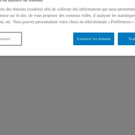
s en matière de témoins
ons des témoins (cookies) afin de collecter des informations qui nous permetten
ience sur le site, de vous proposer des contenus vidéo, d’analyser les statistique
on, etc. Vous pouvez personnaliser votre choix en sélectionnant « Préférences ».
érences
Autoriser les témoins
Tout