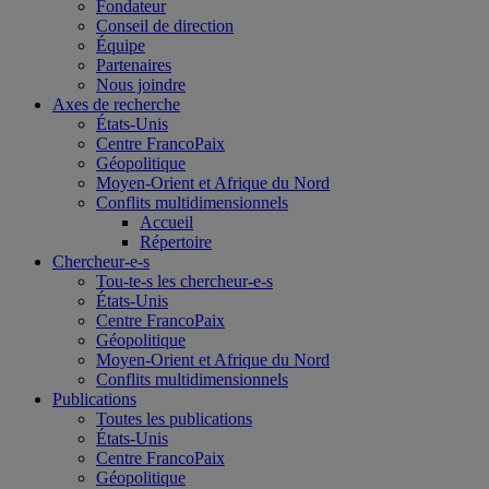
Fondateur
Conseil de direction
Équipe
Partenaires
Nous joindre
Axes de recherche
États-Unis
Centre FrancoPaix
Géopolitique
Moyen-Orient et Afrique du Nord
Conflits multidimensionnels
Accueil
Répertoire
Chercheur-e-s
Tou-te-s les chercheur-e-s
États-Unis
Centre FrancoPaix
Géopolitique
Moyen-Orient et Afrique du Nord
Conflits multidimensionnels
Publications
Toutes les publications
États-Unis
Centre FrancoPaix
Géopolitique