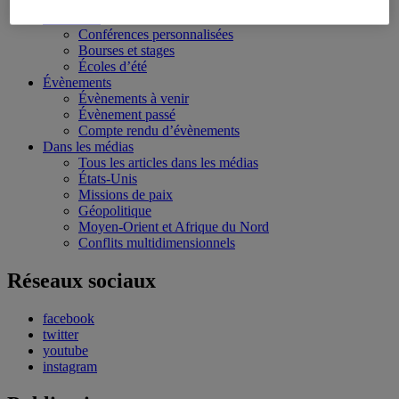
Conflits multidimensionnels
Formation
Conférences personnalisées
Bourses et stages
Écoles d’été
Évènements
Évènements à venir
Évènement passé
Compte rendu d’évènements
Dans les médias
Tous les articles dans les médias
États-Unis
Missions de paix
Géopolitique
Moyen-Orient et Afrique du Nord
Conflits multidimensionnels
Réseaux sociaux
facebook
twitter
youtube
instagram