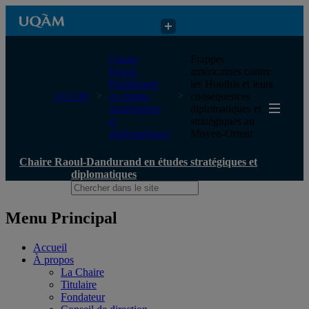
Chaire Raoul-Dandurand en études stratégiques et diplomatiques
Chaire
Frappes
Raoul-
américaines contre
Dandurand
les Houthis et leurs
UQAM
en études
conséquences
stratégiques
diplomatiques et
et
stratégiques au
diplomatiques
Moyen-Orient
Chaire Raoul-Dandurand en études stratégiques et
diplomatiques
Menu Principal
Accueil
À propos
La Chaire
Titulaire
Fondateur