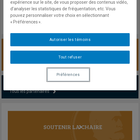
Mardi 9 juin 2026
expérience sur le site, de vous proposer des contenus vidéo,
Lien externe
d’analyser les statistiques de fréquentation, etc. Vous
pouvez personnaliser votre choix en sélectionnant
« Préférences ».
Autoriser les témoins
SOUTENIR LA CHAIRE
Tout refuser
Préférences
PARTENAIRES MAJEURS
Tous les partenaires
SOUTENIR LA CHAIRE