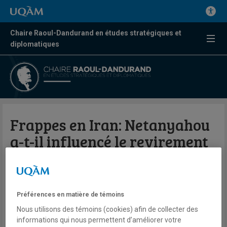
Chaire Raoul-Dandurand en études stratégiques et
diplomatiques
Frappes en Iran: Netanyahou
a-t-il influencé le revirement
de Trump?
Valérie Beaudoin
Préférences en matière de témoins
Radio
98,5 FM
Nous utilisons des témoins (cookies) afin de collecter des
Le Québec maintenant
informations qui nous permettent d’améliorer votre