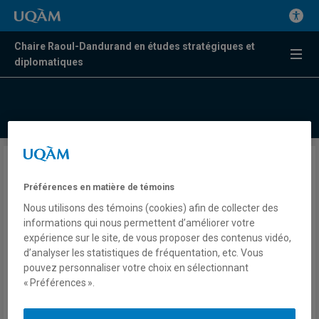
Chaire Raoul-Dandurand en études stratégiques et
diplomatiques
Guerre en Iran: un haut-placé
Préférences en matière de témoins
du gouvernement américain
Nous utilisons des témoins (cookies) afin de collecter des
claque la porte
informations qui nous permettent d’améliorer votre
expérience sur le site, de vous proposer des contenus vidéo,
d’analyser les statistiques de fréquentation, etc. Vous
Valérie Beaudoin
pouvez personnaliser votre choix en sélectionnant
Radio
« Préférences ».
98,5 FM
Le Québec maintenant