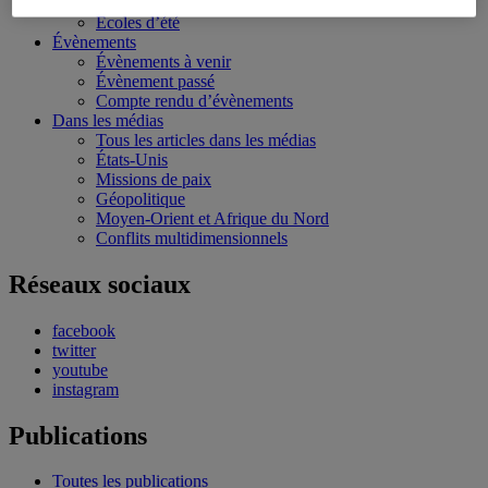
Bourses et stages
Écoles d’été
Évènements
Évènements à venir
Évènement passé
Compte rendu d’évènements
Dans les médias
Tous les articles dans les médias
États-Unis
Missions de paix
Géopolitique
Moyen-Orient et Afrique du Nord
Conflits multidimensionnels
Réseaux sociaux
facebook
twitter
youtube
instagram
Publications
Toutes les publications