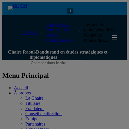
Chaire Raoul-Dandurand en études stratégiques et diplomatiques
Chaire Raoul-
Les débuts
Dandurand en
tumultueux de la
UQAM
études
Coupe du
stratégiques e...
monde de s...
Chaire Raoul-Dandurand en études stratégiques et
diplomatiques
Menu Principal
Accueil
À propos
La Chaire
Titulaire
Fondateur
Conseil de direction
Équipe
Partenaires