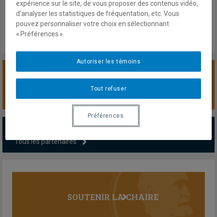
Vendredi 6 février 2026
expérience sur le site, de vous proposer des contenus vidéo,
Lien externe
d’analyser les statistiques de fréquentation, etc. Vous
pouvez personnaliser votre choix en sélectionnant
« Préférences ».
Autoriser les témoins
SOUTENIR LA CHAIRE
Tout refuser
Préférences
PARTENAIRES MAJEURS
Tous les partenaires
SOUTENIR LA CHAIRE