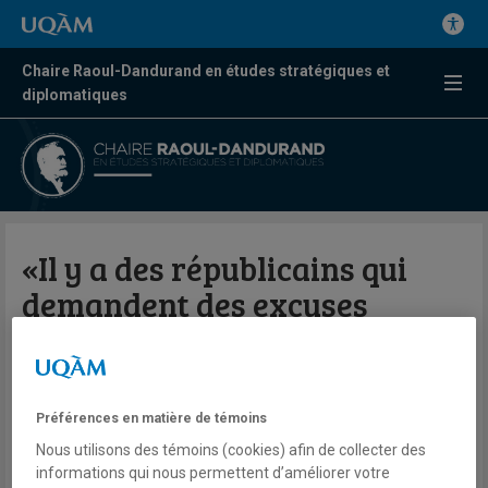
Chaire Raoul-Dandurand en études stratégiques et
diplomatiques
«Il y a des républicains qui
demandent des excuses
directes envers les Obama»
Valérie Beaudoin
Préférences en matière de témoins
Radio
98,5 FM
Nous utilisons des témoins (cookies) afin de collecter des
Le Québec maintenant
informations qui nous permettent d’améliorer votre