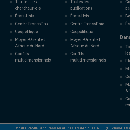
Tou-te-s les
Toutes les
Co
chercheur-e-s
publications
pe
États-Unis
États-Unis
Bo
Centre FrancoPaix
Centre FrancoPaix
Éc
Géopolitique
Géopolitique
Dans
Moyen-Orient et
Moyen-Orient et
Afrique du Nord
Afrique du Nord
To
le
Conflits
Conflits
multidimensionnels
multidimensionnels
Ét
Mi
Gé
Mo
Af
Co
mu
Chaire Raoul-Dandurand en études stratégiques e...
chaire.st