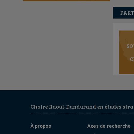
PART
SO
C
Chaire Raoul-Dandurand en études strat
À propos
Axes de recherche