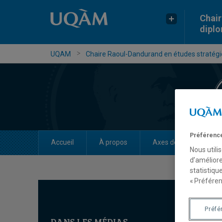
Chair
dipl
UQAM
Chaire Raoul-Dandurand en études stratégiq
Préférence
Accueil
À propos
Axes de recherche
Nous utili
d’améliore
statistiqu
« Préféren
Préfé
DANS LES MÉDIAS