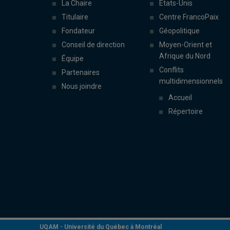
La Chaire
États-Unis
Titulaire
Centre FrancoPaix
Fondateur
Géopolitique
Conseil de direction
Moyen-Orient et
Afrique du Nord
Équipe
Conflits
Partenaires
multidimensionnels
Nous joindre
Accueil
Répertoire
UQAM -
Université du Québec à Montréal