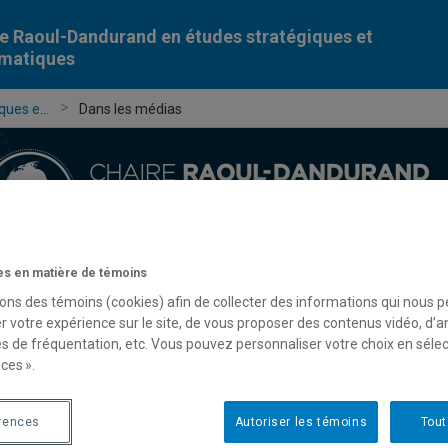
e Raoul-Dandurand en études stratégiques et
omatiques
ues e...
Dans les médias
s en matière de témoins
Chercheur-e-s
Publications
Formation
Évèn
sons des témoins (cookies) afin de collecter des informations qui nous 
r votre expérience sur le site, de vous proposer des contenus vidéo, d’a
es de fréquentation, etc. Vous pouvez personnaliser votre choix en séle
ces ».
rences
Autoriser les témoins
Tout