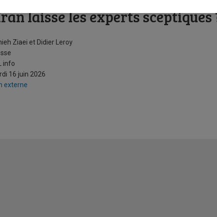
 Ils n’y arriveront pas » : pourquo
’Iran laisse les experts sceptiques 
ieh Ziaei et Didier Leroy
esse
 info
di 16 juin 2026
n externe