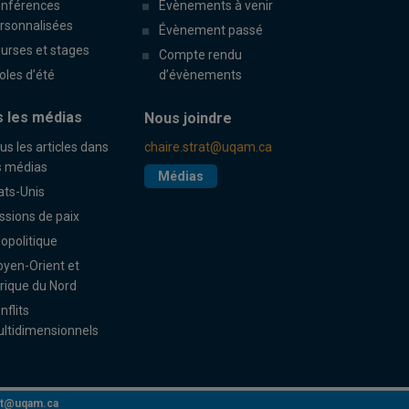
nférences
Évènements à venir
rsonnalisées
Évènement passé
urses et stages
Compte rendu
oles d’été
d’évènements
 les médias
Nous joindre
us les articles dans
chaire.strat@uqam.ca
s médias
Médias
ats-Unis
ssions de paix
opolitique
yen-Orient et
rique du Nord
nflits
ltidimensionnels
rat@uqam.ca