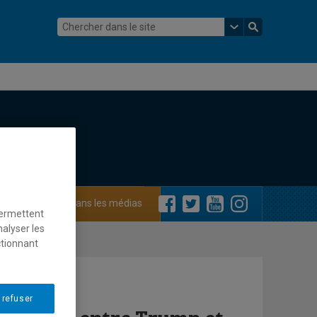
ements
Dans les médias
permettent
nalyser les
ctionnant
 refuser