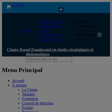
Chaire Raoul-Dandurand en études stratégiques et diplomatiques
Chaire Raoul-
Ingérence
Dandurand en
israélienne dans
UQAM
études
le pluralisme
stratégiques et
ethno-culturel
diplomatiques
syrien
Chaire Raoul-Dandurand en études stratégiques et
diplomatiques
Menu Principal
Accueil
À propos
La Chaire
Titulaire
Fondateur
Conseil de direction
Équipe