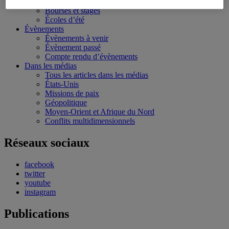
Conférences personnalisées
Bourses et stages
Écoles d’été
Évènements
Évènements à venir
Évènement passé
Compte rendu d’évènements
Dans les médias
Tous les articles dans les médias
États-Unis
Missions de paix
Géopolitique
Moyen-Orient et Afrique du Nord
Conflits multidimensionnels
Réseaux sociaux
facebook
twitter
youtube
instagram
Publications