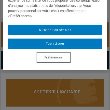
expérience sur le site, de vous proposer des contenus vidéo,
d’analyser les statistiques de fréquentation, etc. Vous
pouvez personnaliser votre choix en sélectionnant
« Préférences ».
Autoriser les témoins
SOUTENIR LA CHAIRE
Tout refuser
PARTENAIRES MAJEURS
Préférences
Tous les partenaires
SOUTENIR LA CHAIRE