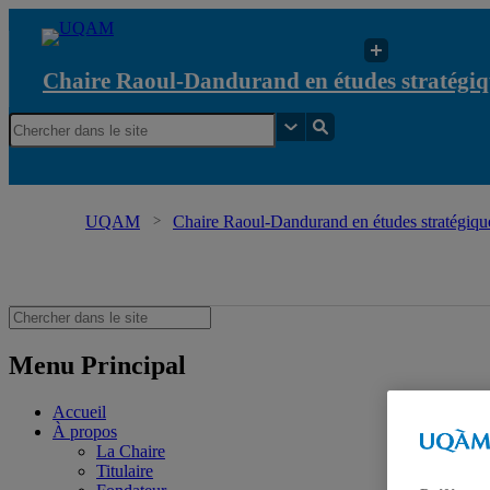
Chaire Raoul-Dandurand en études stratégiq
UQAM
Chaire Raoul-Dandurand en études stratégique
Menu Principal
Accueil
À propos
La Chaire
Titulaire