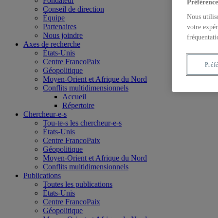
Fondateur
Préférence
Conseil de direction
Nous utilis
Équipe
Partenaires
votre expér
Nous joindre
fréquentati
Axes de recherche
États-Unis
Centre FrancoPaix
Préf
Géopolitique
Moyen-Orient et Afrique du Nord
Conflits multidimensionnels
Accueil
Répertoire
Chercheur-e-s
Tou-te-s les chercheur-e-s
États-Unis
Centre FrancoPaix
Géopolitique
Moyen-Orient et Afrique du Nord
Conflits multidimensionnels
Publications
Toutes les publications
États-Unis
Centre FrancoPaix
Géopolitique