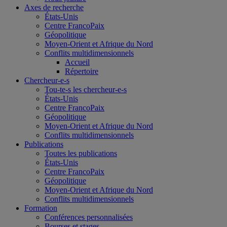
Axes de recherche
États-Unis
Centre FrancoPaix
Géopolitique
Moyen-Orient et Afrique du Nord
Conflits multidimensionnels
Accueil
Répertoire
Chercheur-e-s
Tou-te-s les chercheur-e-s
États-Unis
Centre FrancoPaix
Géopolitique
Moyen-Orient et Afrique du Nord
Conflits multidimensionnels
Publications
Toutes les publications
États-Unis
Centre FrancoPaix
Géopolitique
Moyen-Orient et Afrique du Nord
Conflits multidimensionnels
Formation
Conférences personnalisées
Bourses et stages