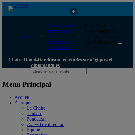
Chaire Raoul-Dandurand en études stratégiques et diplomatiques
Chaire Raoul-
JO de Pékin : le
Dandurand en
silence des pays
UQAM
études
musulmans sur les
stratégiques et
persécutions des
diplomatiques
Ouïghours
Chaire Raoul-Dandurand en études stratégiques et
diplomatiques
Menu Principal
Accueil
À propos
La Chaire
Titulaire
Fondateur
Conseil de direction
Équipe