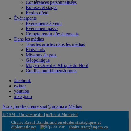
Conférences personnalisées
Bourses et stages
Écoles d’été
Évènements
Évènements à venir
Évènement passé
Compte rendu d’évènements
Dans les médias
Tous les articles dans les médias
États-Unis
Missions de paix
Géopolitique
Moyen-Orient et Afrique du Nord
Conflits multidimensionnels
facebook
twitter
youtube
instagram
Nous joindre
chaire.strat@uqam.ca
Médias
UQAM -
Université du Québec à Montréal
Chaire Raoul-Dandurand en études stratégiques et
diplomatiques
chaire.strat@uqam.ca