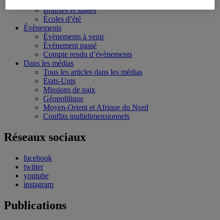
Conférences personnalisées
Bourses et stages
Écoles d’été
Évènements
Évènements à venir
Évènement passé
Compte rendu d’évènements
Dans les médias
Tous les articles dans les médias
États-Unis
Missions de paix
Géopolitique
Moyen-Orient et Afrique du Nord
Conflits multidimensionnels
Réseaux sociaux
facebook
twitter
youtube
instagram
Publications