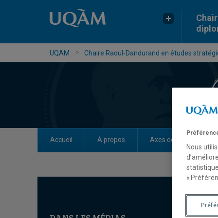
Chair
dipl
UQAM
Chaire Raoul-Dandurand en études stratégiq
Préférence
Accueil
À propos
Axes de recherche
Nous utili
d’améliore
statistiqu
« Préféren
Préfé
DANS LES MÉDIAS