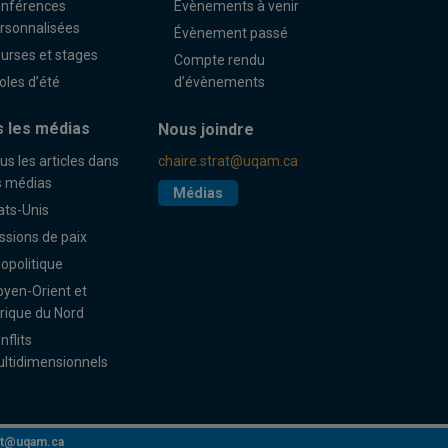
nférences
Évènements à venir
rsonnalisées
Évènement passé
urses et stages
Compte rendu
oles d’été
d’évènements
 les médias
Nous joindre
us les articles dans
chaire.strat@uqam.ca
s médias
Médias
ats-Unis
ssions de paix
opolitique
yen-Orient et
rique du Nord
nflits
ltidimensionnels
rat@uqam.ca