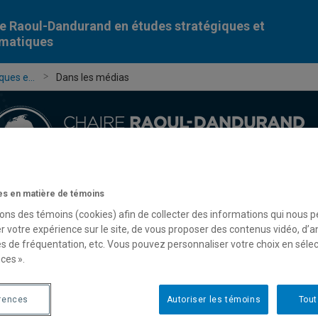
e Raoul-Dandurand en études stratégiques et
omatiques
ues e...
Dans les médias
s en matière de témoins
Chercheur-e-s
Publications
Formation
Évèn
sons des témoins (cookies) afin de collecter des informations qui nous 
r votre expérience sur le site, de vous proposer des contenus vidéo, d’a
es de fréquentation, etc. Vous pouvez personnaliser votre choix en séle
ces ».
rences
Autoriser les témoins
Tout