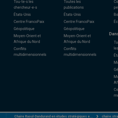
Tou-te-s les
Toutes les
Co
chercheur-e-s
publications
pe
États-Unis
États-Unis
Bo
Centre FrancoPaix
Centre FrancoPaix
Éc
Géopolitique
Géopolitique
Dans
Moyen-Orient et
Moyen-Orient et
Afrique du Nord
Afrique du Nord
To
le
Conflits
Conflits
multidimensionnels
multidimensionnels
Ét
Mi
Gé
Mo
Af
Co
mu
Chaire Raoul-Dandurand en études stratégiques e...
chaire.st