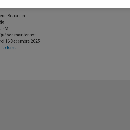
a chef de cabinet Susie Wiles se co
érie Beaudoin
dio
5 FM
 Québec maintenant
rdi 16 Décembre 2025
n externe