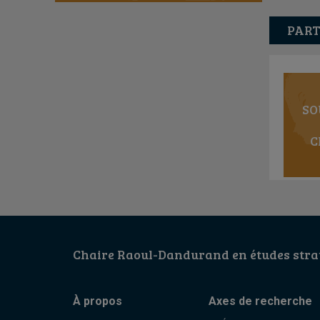
PART
SO
C
Chaire Raoul-Dandurand en études strat
À propos
Axes de recherche