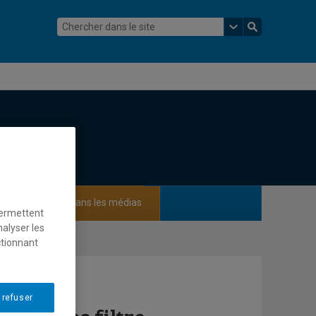
ements
Dans les médias
permettent
nalyser les
ctionnant
 refuser