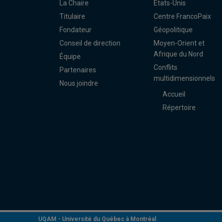
La Chaire
États-Unis
Titulaire
Centre FrancoPaix
Fondateur
Géopolitique
Conseil de direction
Moyen-Orient et
Afrique du Nord
Équipe
Conflits
Partenaires
multidimensionnels
Nous joindre
Accueil
Répertoire
UQAM -
Université du Québec à Montréal